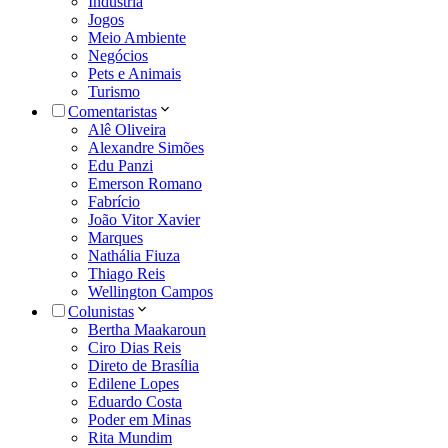
Indústria
Jogos
Meio Ambiente
Negócios
Pets e Animais
Turismo
Comentaristas
Alê Oliveira
Alexandre Simões
Edu Panzi
Emerson Romano
Fabrício
João Vitor Xavier
Marques
Nathália Fiuza
Thiago Reis
Wellington Campos
Colunistas
Bertha Maakaroun
Ciro Dias Reis
Direto de Brasília
Edilene Lopes
Eduardo Costa
Poder em Minas
Rita Mundim