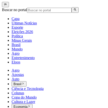
Buscar no portal
Capa
Últimas Notícias
Esporte
Eleições 2026
Política
Minas Gerais
Brasil
Mundo
Agro
Entretenimento
Eloos
Agro
Apostas
Auto
Brasil
Ciência e Tecnologia
Colunas
Copa do Mundo
Cultura e Lazer
Economia