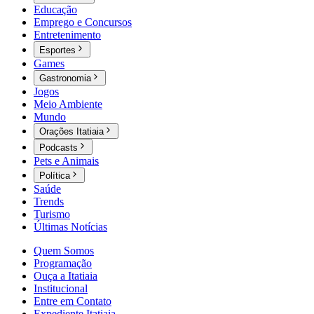
Educação
Emprego e Concursos
Entretenimento
Esportes
Games
Gastronomia
Jogos
Meio Ambiente
Mundo
Orações Itatiaia
Podcasts
Pets e Animais
Política
Saúde
Trends
Turismo
Últimas Notícias
Quem Somos
Programação
Ouça a Itatiaia
Institucional
Entre em Contato
Expediente Itatiaia