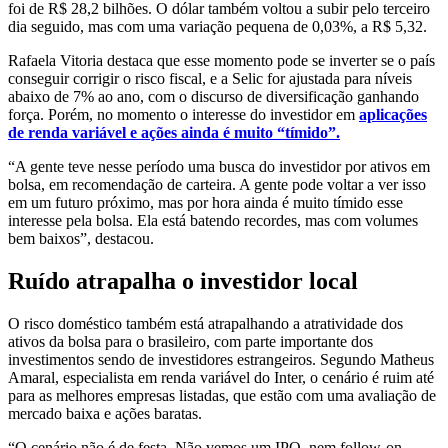
foi de R$ 28,2 bilhões. O dólar também voltou a subir pelo terceiro
dia seguido, mas com uma variação pequena de 0,03%, a R$ 5,32.
Rafaela Vitoria destaca que esse momento pode se inverter se o país
conseguir corrigir o risco fiscal, e a Selic for ajustada para níveis
abaixo de 7% ao ano, com o discurso de diversificação ganhando
força. Porém, no momento o interesse do investidor em
aplicações
de renda variável e ações ainda é muito “tímido”.
“A gente teve nesse período uma busca do investidor por ativos em
bolsa, em recomendação de carteira. A gente pode voltar a ver isso
em um futuro próximo, mas por hora ainda é muito tímido esse
interesse pela bolsa. Ela está batendo recordes, mas com volumes
bem baixos”, destacou.
Ruído atrapalha o investidor local
O risco doméstico também está atrapalhando a atratividade dos
ativos da bolsa para o brasileiro, com parte importante dos
investimentos sendo de investidores estrangeiros. Segundo Matheus
Amaral, especialista em renda variável do Inter, o cenário é ruim até
para as melhores empresas listadas, que estão com uma avaliação de
mercado baixa e ações baratas.
“O cenário não é de festa. Não vemos um IPO, nem follow-on,