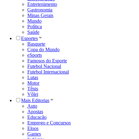
Entretenimento
Gastronomia
Minas Gerais
Mundo
Política
Saúde
Esportes
Basquete
Copa do Mundo
eSports
Famosos do Esporte
Futebol Nacional
Futebol Internacional
Lutas
Motor
Tênis
Vôlei
Mais Editorias
Auto
Apostas
Educação
Emprego e Concursos
Eloos
Games