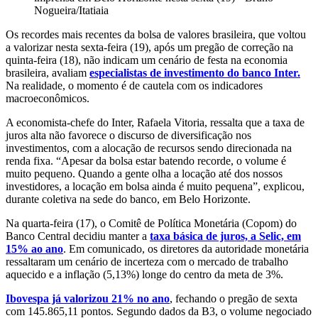
Nogueira/Itatiaia
Os recordes mais recentes da bolsa de valores brasileira, que voltou
a valorizar nesta sexta-feira (19), após um pregão de correção na
quinta-feira (18), não indicam um cenário de festa na economia
brasileira, avaliam
especialistas de investimento do banco Inter.
Na realidade, o momento é de cautela com os indicadores
macroeconômicos.
A economista-chefe do Inter, Rafaela Vitoria, ressalta que a taxa de
juros alta não favorece o discurso de diversificação nos
investimentos, com a alocação de recursos sendo direcionada na
renda fixa. “Apesar da bolsa estar batendo recorde, o volume é
muito pequeno. Quando a gente olha a locação até dos nossos
investidores, a locação em bolsa ainda é muito pequena”, explicou,
durante coletiva na sede do banco, em Belo Horizonte.
Na quarta-feira (17), o Comitê de Política Monetária (Copom) do
Banco Central decidiu manter a
taxa básica de juros, a Selic, em
15% ao ano
. Em comunicado, os diretores da autoridade monetária
ressaltaram um cenário de incerteza com o mercado de trabalho
aquecido e a inflação (5,13%) longe do centro da meta de 3%.
Ibovespa já valorizou 21% no ano
, fechando o pregão de sexta
com 145.865,11 pontos. Segundo dados da B3, o volume negociado