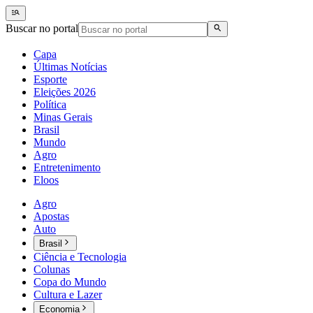
Buscar no portal
Capa
Últimas Notícias
Esporte
Eleições 2026
Política
Minas Gerais
Brasil
Mundo
Agro
Entretenimento
Eloos
Agro
Apostas
Auto
Brasil
Ciência e Tecnologia
Colunas
Copa do Mundo
Cultura e Lazer
Economia