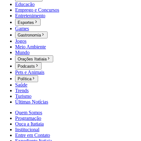
Educação
Emprego e Concursos
Entretenimento
Esportes
Games
Gastronomia
Jogos
Meio Ambiente
Mundo
Orações Itatiaia
Podcasts
Pets e Animais
Política
Saúde
Trends
Turismo
Últimas Notícias
Quem Somos
Programação
Ouça a Itatiaia
Institucional
Entre em Contato
Expediente Itatiaia