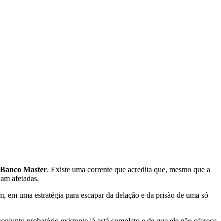
Banco Master
. Existe uma corrente que acredita que, mesmo que a
jam afetadas.
m, em uma estratégia para escapar da delação e da prisão de uma só
njunto probatório existente já está completo e de que ele não oferece