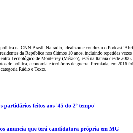
 de política na CNN Brasil. Na rádio, idealizou e conduziu o Podcast 'Abri
 presidentes da República nos últimos 10 anos, incluindo repetidas veze
Centro Tecnológico de Monterrey (México), está na Itatiaia desde 2006
ntos de política, economia e territórios de guerra. Premiada, em 2016 fo
categoria Rádio e Texto.
 partidários feitos aos '45 do 2º tempo'
anos anuncia que terá candidatura própria em MG