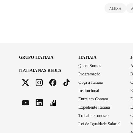
ALEXA
GRUPO ITATIAIA
ITATIAIA
Quem Somos
A
ITATIAIA NAS REDES
Programação
B
Ouça a Itatiaia
C
Institucional
E
Entre em Contato
E
Expediente Itatiaia
E
Trabalhe Conosco
G
Lei de Igualdade Salarial
M
M