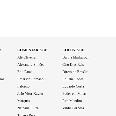
AS
COMENTARISTAS
COLUNISTAS
Alê Oliveira
Bertha Maakaroun
Alexandre Simões
Ciro Dias Reis
Edu Panzi
Direto de Brasília
sos
Emerson Romano
Edilene Lopes
Fabrício
Eduardo Costa
João Vitor Xavier
Poder em Minas
Marques
Rita Mundim
Nathália Fiuza
Valdir Barbosa
Thiago Reis