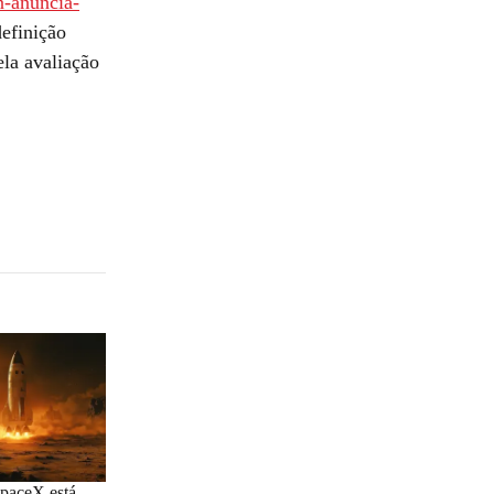
n-anuncia-
definição
ela avaliação
SpaceX está