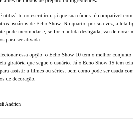
detalhes de modos de preparo ou ingredientes.
é utilizá-lo no escritório, já que sua câmera é compatível co
tros usuários de Echo Show. No quarto, por sua vez, a tela l
te pode incomodar e, se for mantida desligada, vai demorar 
s para ser ativada.
lecionar essa opção, o Echo Show 10 tem o melhor conjunto 
ela giratória que segue o usuário. Já o Echo Show 15 tem tel
l para assistir a filmes ou séries, bem como pode ser usada c
pos de decoração.
eli Andrion