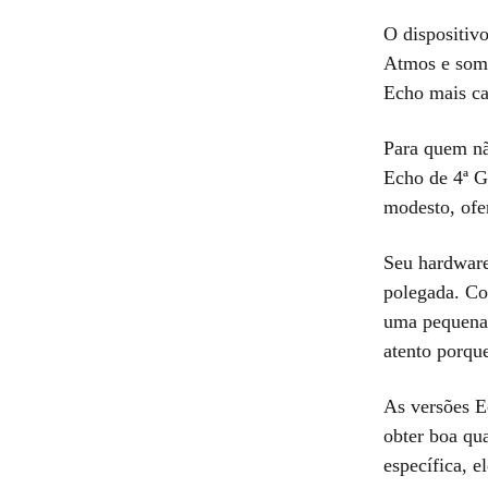
O dispositiv
Atmos e som 
Echo mais ca
Para quem nã
Echo de 4ª G
modesto, ofe
Seu hardware
polegada. Co
uma pequena 
atento porqu
As versões E
obter boa qu
específica, e