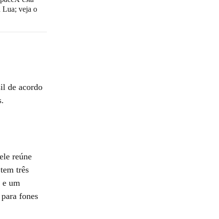
a Lua; veja o
il de acordo
s.
ele reúne
tem três
a e um
 para fones