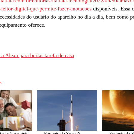
tatiaia.com.br/editorias/itatiaia-tecnologia/2022/09/30/amazo
-leitor-digital-que-permite-fazer-anotacoes
disponíveis. Essa 
necessidades do usuário do aparelho no dia a dia, bem como p
equipamento oferece.
a Alexa para burlar tarefa de casa
s
tada: 5 gadgets
Foguete da SpaceX,
Foguete da 