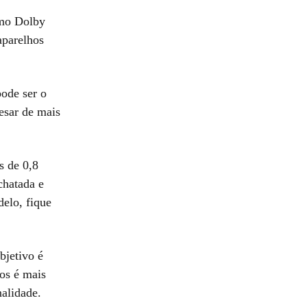
omo Dolby
aparelhos
ode ser o
esar de mais
s de 0,8
chatada e
elo, fique
bjetivo é
os é mais
nalidade.