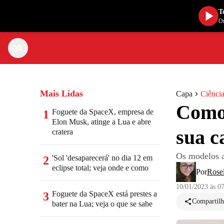
T
Ou
Mais Lidas
Capa
Ciência
Como 
Foguete da SpaceX, empresa de
1
Elon Musk, atinge a Lua e abre
sua c
cratera
Os modelos a
'Sol 'desaparecerá' no dia 12 em
2
eclipse total; veja onde e como
Por
Rose
10/01/2023 às 0
Foguete da SpaceX está prestes a
3
Compartilh
bater na Lua; veja o que se sabe