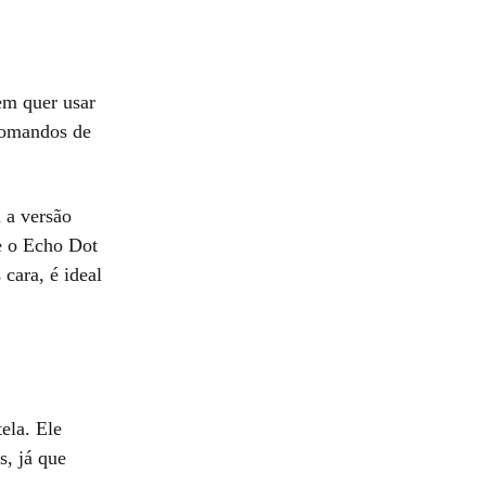
em quer usar
 comandos de
 a versão
 e o Echo Dot
cara, é ideal
ela. Ele
s, já que