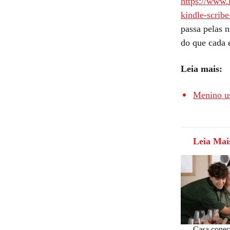
https://www.i
kindle-scribe
passa pelas 
do que cada 
Leia mais:
Menino us
Leia Mai
Casa conec