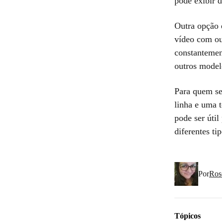
pode exibir 
Outra opção 
vídeo com ou
constantemen
outros modelo
Para quem se
linha e uma t
pode ser úti
diferentes ti
Por
Ros
Tópicos