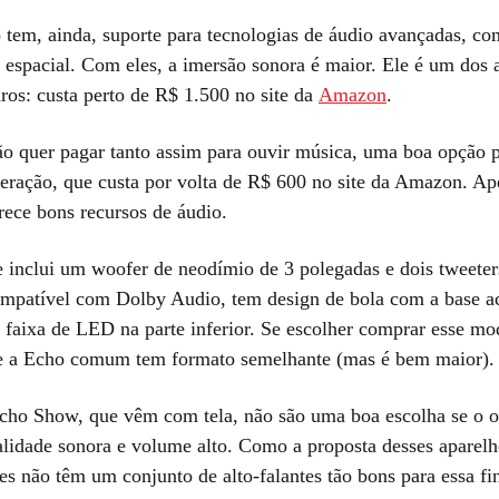
o tem, ainda, suporte para tecnologias de áudio avançadas, c
espacial. Com eles, a imersão sonora é maior. Ele é um dos 
ros: custa perto de R$ 1.500 no site da
Amazon
.
o quer pagar tanto assim para ouvir música, uma boa opção p
eração, que custa por volta de R$ 600 no site da Amazon. Ap
rece bons recursos de áudio.
 inclui um woofer de neodímio de 3 polegadas e dois tweeter
mpatível com Dolby Audio, tem design de bola com a base a
faixa de LED na parte inferior. Se escolher comprar esse mod
e a Echo comum tem formato semelhante (mas é bem maior).
cho Show, que vêm com tela, não são uma boa escolha se o o
alidade sonora e volume alto. Como a proposta desses aparelh
les não têm um conjunto de alto-falantes tão bons para essa fi