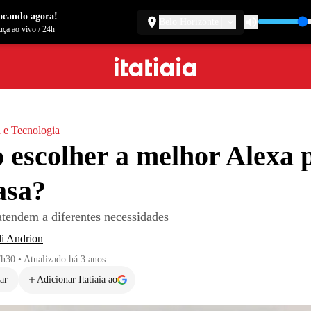
ocando agora!
Belo Horizonte
ça ao vivo
/
24h
 e Tecnologia
escolher a melhor Alexa 
asa?
tendem a diferentes necessidades
li Andrion
7h30
•
Atualizado
há 3 anos
ar
Adicionar Itatiaia ao