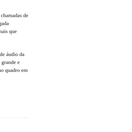
m chamadas de
igada
mais que
de áudio da
a grande e
omo quadro em