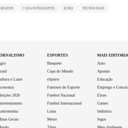
AMAZON
CASA INTELIGENTE
ECHO
TECNOLOGIA
JORNALISMO
ESPORTES
MAIS EDITORI
gro
Basquete
Auto
rasil
Copa do Mundo
Apostas
ultura e Lazer
eSports
Educação
conomia
Famosos do Esporte
Emprego e Concur
leições 2026
Futebol Nacional
Eloos
ntretenimento
Futebol Internacional
Games
astronomia
Lutas
Indústria
inas Gerais
Motor
Jogos
undo
Tênis
Meio Ambiente