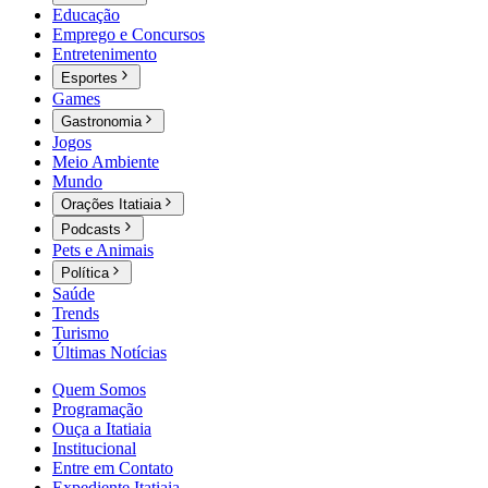
Educação
Emprego e Concursos
Entretenimento
Esportes
Games
Gastronomia
Jogos
Meio Ambiente
Mundo
Orações Itatiaia
Podcasts
Pets e Animais
Política
Saúde
Trends
Turismo
Últimas Notícias
Quem Somos
Programação
Ouça a Itatiaia
Institucional
Entre em Contato
Expediente Itatiaia