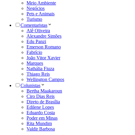
Meio Ambiente
Negócios
Pets e Animais
Turismo
Comentaristas
Alê Oliveira
Alexandre Simões
Edu Panzi
Emerson Romano
Fabrício
João Vitor Xavier
Marques
Nathália Fiuza
Thiago Reis
Wellington Campos
Colunistas
Bertha Maakaroun
Ciro Dias Reis
Direto de Brasília
Edilene Lopes
Eduardo Costa
Poder em Minas
Rita Mundim
Valdir Barbosa