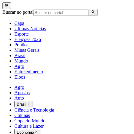
Buscar no portal
Capa
Últimas Notícias
Esporte
Eleições 2026
Política
Minas Gerais
Brasil
Mundo
Agro
Entretenimento
Eloos
Agro
Apostas
Auto
Brasil
Ciência e Tecnologia
Colunas
Copa do Mundo
Cultura e Lazer
Economia