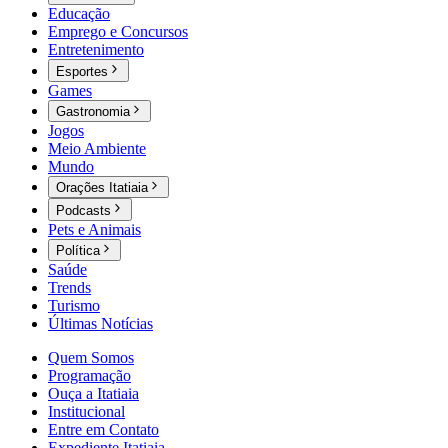
Educação
Emprego e Concursos
Entretenimento
Esportes
Games
Gastronomia
Jogos
Meio Ambiente
Mundo
Orações Itatiaia
Podcasts
Pets e Animais
Política
Saúde
Trends
Turismo
Últimas Notícias
Quem Somos
Programação
Ouça a Itatiaia
Institucional
Entre em Contato
Expediente Itatiaia