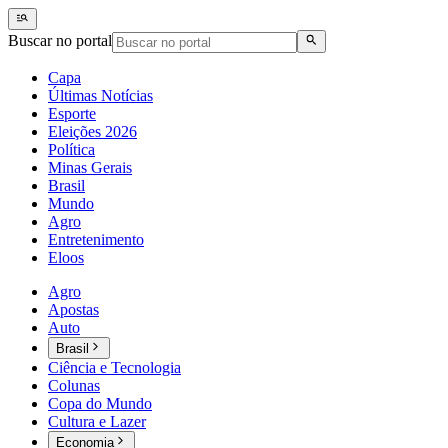
Buscar no portal
Capa
Últimas Notícias
Esporte
Eleições 2026
Política
Minas Gerais
Brasil
Mundo
Agro
Entretenimento
Eloos
Agro
Apostas
Auto
Brasil
Ciência e Tecnologia
Colunas
Copa do Mundo
Cultura e Lazer
Economia