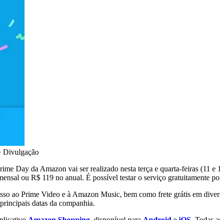
•
Divulgação
ime Day da Amazon vai ser realizado nesta terça e quarta-feiras (11 e
mensal ou R$ 119 no anual. É possível testar o serviço gratuitamente po
acesso ao Prime Video e à Amazon Music, bem como frete grátis em div
principais datas da companhia.
plicativo
Amazon Shopping
, disponível para
Android
e
iOS
. Todas a