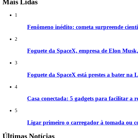
Mais Lidas
1
Fenômeno inédito: cometa surpreende cientis
2
Foguete da SpaceX, empresa de Elon Musk, 
3
Foguete da SpaceX está prestes a bater na L
4
Casa conectada: 5 gadgets para facilitar a ro
5
Ligar primeiro o carregador à tomada ou co
Últimas Notícias