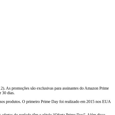
 12). As promoções são exclusivas para assinantes do Amazon Prime
r 30 dias.
ersos produtos. O primeiro Prime Day foi realizado em 2015 nos EUA
s ofertas do período têm o rótulo “Oferta Prime Day”. Além disso,