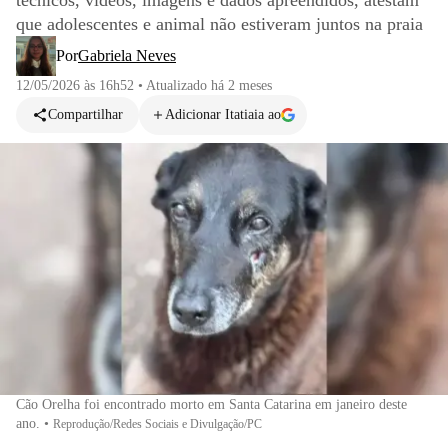
técnicos, vídeos, imagens e dados apreendidos, atestam
que adolescentes e animal não estiveram juntos na praia
Por
Gabriela Neves
12/05/2026 às 16h52
•
Atualizado
há 2 meses
Compartilhar
Adicionar Itatiaia ao
Cão Orelha foi encontrado morto em Santa Catarina em janeiro deste
ano.
•
Reprodução/Redes Sociais e Divulgação/PC