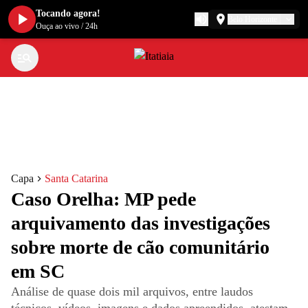
Tocando agora!
Belo Horizonte
Ouça ao vivo
/
24h
Capa
Santa Catarina
Caso Orelha: MP pede
arquivamento das investigações
sobre morte de cão comunitário
em SC
Análise de quase dois mil arquivos, entre laudos