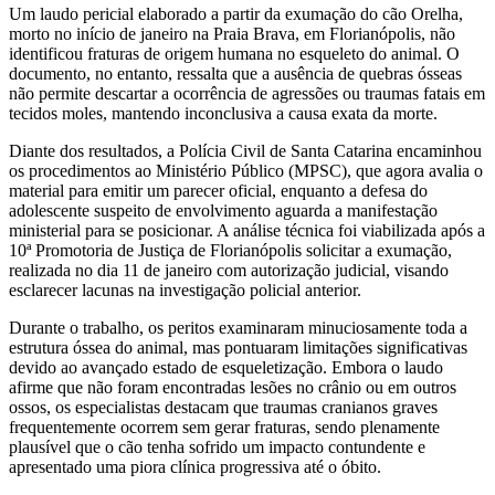
Um laudo pericial elaborado a partir da exumação do cão Orelha,
morto no início de janeiro na Praia Brava, em Florianópolis, não
identificou fraturas de origem humana no esqueleto do animal. O
documento, no entanto, ressalta que a ausência de quebras ósseas
não permite descartar a ocorrência de agressões ou traumas fatais em
tecidos moles, mantendo inconclusiva a causa exata da morte.
Diante dos resultados, a Polícia Civil de Santa Catarina encaminhou
os procedimentos ao Ministério Público (MPSC), que agora avalia o
material para emitir um parecer oficial, enquanto a defesa do
adolescente suspeito de envolvimento aguarda a manifestação
ministerial para se posicionar. A análise técnica foi viabilizada após a
10ª Promotoria de Justiça de Florianópolis solicitar a exumação,
realizada no dia 11 de janeiro com autorização judicial, visando
esclarecer lacunas na investigação policial anterior.
Durante o trabalho, os peritos examinaram minuciosamente toda a
estrutura óssea do animal, mas pontuaram limitações significativas
devido ao avançado estado de esqueletização. Embora o laudo
afirme que não foram encontradas lesões no crânio ou em outros
ossos, os especialistas destacam que traumas cranianos graves
frequentemente ocorrem sem gerar fraturas, sendo plenamente
plausível que o cão tenha sofrido um impacto contundente e
apresentado uma piora clínica progressiva até o óbito.