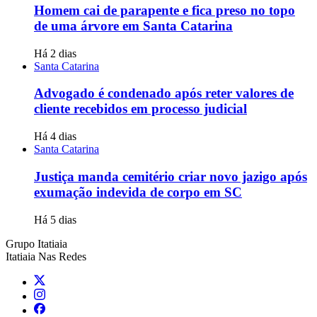
Homem cai de parapente e fica preso no topo
de uma árvore em Santa Catarina
Há 2 dias
Santa Catarina
Advogado é condenado após reter valores de
cliente recebidos em processo judicial
Há 4 dias
Santa Catarina
Justiça manda cemitério criar novo jazigo após
exumação indevida de corpo em SC
Há 5 dias
Grupo Itatiaia
Itatiaia Nas Redes