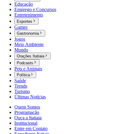
Educação
Emprego e Concursos
Entretenimento
Esportes
Games
Gastronomia
Jogos
Meio Ambiente
Mundo
Orações Itatiaia
Podcasts
Pets e Animais
Política
Saúde
Trends
Turismo
Últimas Notícias
Quem Somos
Programação
Ouça a Itatiaia
Institucional
Entre em Contato
Expediente Itatiaia