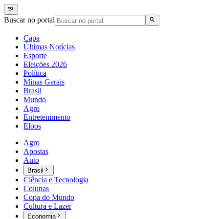
Buscar no portal
Capa
Últimas Notícias
Esporte
Eleições 2026
Política
Minas Gerais
Brasil
Mundo
Agro
Entretenimento
Eloos
Agro
Apostas
Auto
Brasil
Ciência e Tecnologia
Colunas
Copa do Mundo
Cultura e Lazer
Economia