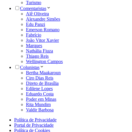
Turismo
Comentaristas
Alê Oliveira
Alexandre Simões
Edu Panzi
Emerson Romano
Fabrício
João Vitor Xavier
Marques
Nathália Fiuza
Thiago Reis
Wellington Campos
Colunistas
Bertha Maakaroun
Ciro Dias Reis
Direto de Brasília
Edilene Lopes
Eduardo Costa
Poder em Minas
Rita Mundim
Valdir Barbosa
Política de Privacidade
Portal de Privacidade
Política de Cookies