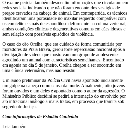
O exame pericial também desmentiu informações que circularam em
redes sociais, indicando que não foram encontrados vestígios de
pregos cravados na cabeça do animal. Em contrapartida, os técnicos
identificaram uma porosidade no maxilar esquerdo compatível com
osteomielite e sinais de espondilose deformante na coluna vertebral,
ambas condições clínicas e degenerativas comuns em cães idosos e
sem relação com possíveis episódios de violência.
O caso do cão Orelha, que era cuidado de forma comunitária por
moradores da Praia Brava, gerou forte repercussão nacional após a
divulgação de vídeos que mostravam um grupo de adolescentes
agredindo um animal com características semelhantes. Encontrado
em agonia no dia 5 de janeiro, Orelha chegou a ser socorrido em
uma clínica veterinária, mas não resistiu.
Um laudo preliminar da Polícia Civil havia apontado inicialmente
um golpe na cabeça como causa da morte. Atualmente, oito jovens
foram ouvidos e um deles é apontado como o autor da agressão. O
Ministério Público decidirá se pedirá a internação do envolvido por
ato infracional análogo a maus-tratos, em processo que tramita sob
segredo de Justiça.
Com informações de Estadão Conteúdo
Leia também