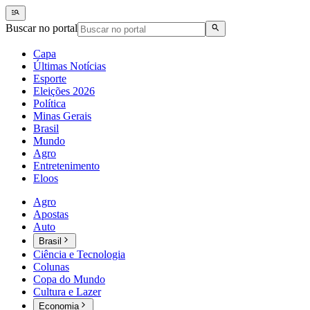
Buscar no portal
Capa
Últimas Notícias
Esporte
Eleições 2026
Política
Minas Gerais
Brasil
Mundo
Agro
Entretenimento
Eloos
Agro
Apostas
Auto
Brasil
Ciência e Tecnologia
Colunas
Copa do Mundo
Cultura e Lazer
Economia