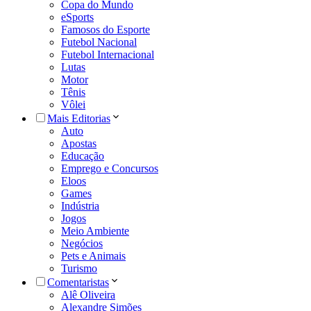
Copa do Mundo
eSports
Famosos do Esporte
Futebol Nacional
Futebol Internacional
Lutas
Motor
Tênis
Vôlei
Mais Editorias
Auto
Apostas
Educação
Emprego e Concursos
Eloos
Games
Indústria
Jogos
Meio Ambiente
Negócios
Pets e Animais
Turismo
Comentaristas
Alê Oliveira
Alexandre Simões