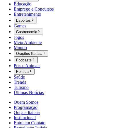
Educação
Emprego e Concursos
Entretenimento
Esportes
Games
Gastronomia
Jogos
Meio Ambiente
Mundo
Orações Itatiaia
Podcasts
Pets e Animais
Política
Saúde
Trends
Turismo
Últimas Notícias
Quem Somos
Programação
Ouça a Itatiaia
Institucional
Entre em Contato
Expediente Itatiaia