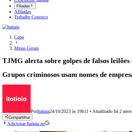
Filiadas
Afiliadas
Trabalhe Conosco
Capa
Minas Gerais
TJMG alerta sobre golpes de falsos leilões
Grupos criminosos usam nomes de empresas 
Por
Itatiaia
24/10/2023 às 19h11
•
Atualizado
há 2 anos
Compartilhar
Adicionar Itatiaia ao