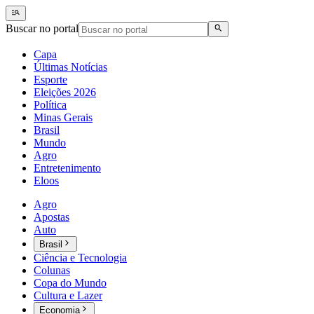
Buscar no portal
Capa
Últimas Notícias
Esporte
Eleições 2026
Política
Minas Gerais
Brasil
Mundo
Agro
Entretenimento
Eloos
Agro
Apostas
Auto
Brasil
Ciência e Tecnologia
Colunas
Copa do Mundo
Cultura e Lazer
Economia