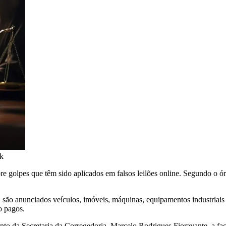
ik
re golpes que têm sido aplicados em falsos leilões online. Segundo o ór
 são anunciados veículos, imóveis, máquinas, equipamentos industriai
o pagos.
to da Secretaria da Corregedoria, Marcelo Rodrigues Fioravante, a facili