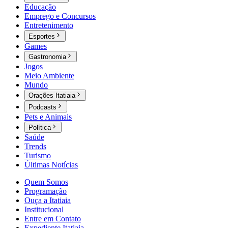
Educação
Emprego e Concursos
Entretenimento
Esportes
Games
Gastronomia
Jogos
Meio Ambiente
Mundo
Orações Itatiaia
Podcasts
Pets e Animais
Política
Saúde
Trends
Turismo
Últimas Notícias
Quem Somos
Programação
Ouça a Itatiaia
Institucional
Entre em Contato
Expediente Itatiaia