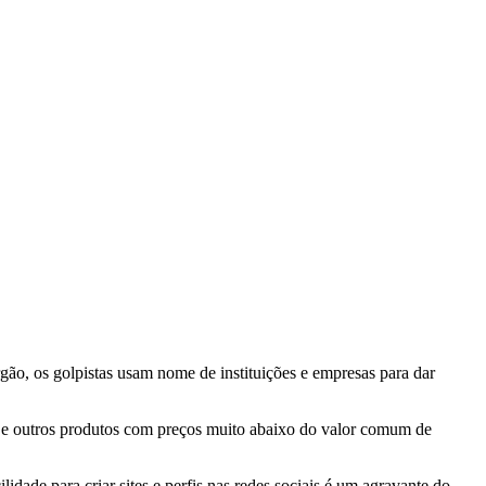
gão, os golpistas usam nome de instituições e empresas para dar
s e outros produtos com preços muito abaixo do valor comum de
dade para criar sites e perfis nas redes sociais é um agravante do