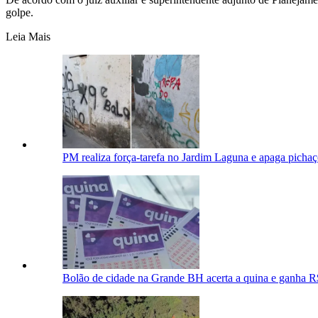
golpe.
Leia Mais
PM realiza força-tarefa no Jardim Laguna e apaga pichaç
Bolão de cidade na Grande BH acerta a quina e ganha R