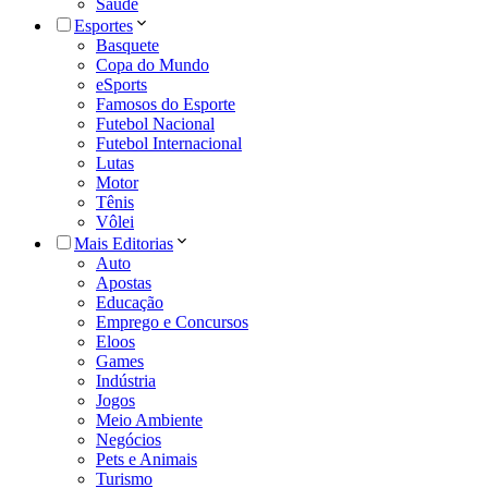
Saúde
Esportes
Basquete
Copa do Mundo
eSports
Famosos do Esporte
Futebol Nacional
Futebol Internacional
Lutas
Motor
Tênis
Vôlei
Mais Editorias
Auto
Apostas
Educação
Emprego e Concursos
Eloos
Games
Indústria
Jogos
Meio Ambiente
Negócios
Pets e Animais
Turismo