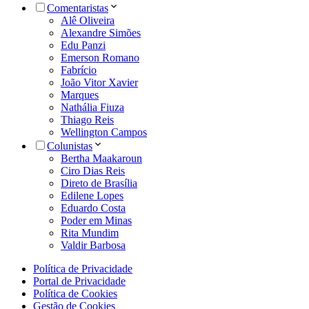
Comentaristas
Alê Oliveira
Alexandre Simões
Edu Panzi
Emerson Romano
Fabrício
João Vitor Xavier
Marques
Nathália Fiuza
Thiago Reis
Wellington Campos
Colunistas
Bertha Maakaroun
Ciro Dias Reis
Direto de Brasília
Edilene Lopes
Eduardo Costa
Poder em Minas
Rita Mundim
Valdir Barbosa
Política de Privacidade
Portal de Privacidade
Política de Cookies
Gestão de Cookies