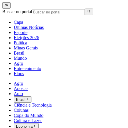
Buscar no portal
Capa
Últimas Notícias
Esporte
Eleições 2026
Política
Minas Gerais
Brasil
Mundo
Agro
Entretenimento
Eloos
Agro
Apostas
Auto
Brasil
Ciência e Tecnologia
Colunas
Copa do Mundo
Cultura e Lazer
Economia