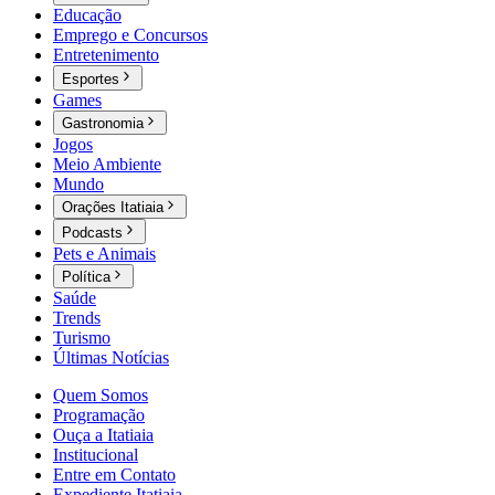
Educação
Emprego e Concursos
Entretenimento
Esportes
Games
Gastronomia
Jogos
Meio Ambiente
Mundo
Orações Itatiaia
Podcasts
Pets e Animais
Política
Saúde
Trends
Turismo
Últimas Notícias
Quem Somos
Programação
Ouça a Itatiaia
Institucional
Entre em Contato
Expediente Itatiaia