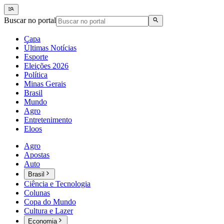
Buscar no portal
Capa
Últimas Notícias
Esporte
Eleições 2026
Política
Minas Gerais
Brasil
Mundo
Agro
Entretenimento
Eloos
Agro
Apostas
Auto
Brasil
Ciência e Tecnologia
Colunas
Copa do Mundo
Cultura e Lazer
Economia