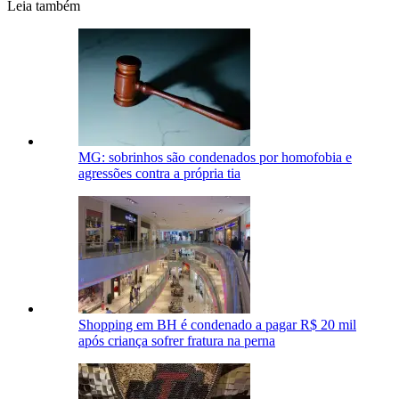
Leia também
MG: sobrinhos são condenados por homofobia e
agressões contra a própria tia
Shopping em BH é condenado a pagar R$ 20 mil
após criança sofrer fratura na perna