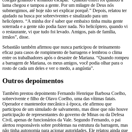
lama chegou e tampou a gente. Por um milagre de Deus nós
submergimos, até hoje não sei explicar porquê.” Depois, relatou ter
ajudado na busca por sobreviventes e sinalizado para um
helicóptero. “A minha dor é saber que embaixo tinha muita gente
soterrada e a gente não podia fazer nada. No helicóptero, quando vi
o restaurante, vi que tudo foi levado. Amigos, pais de família,
irmãos”, disse.
Sebastião também afirmou que nunca participou de treinamento
eficaz para casos de rompimento de barragens e lembrou o clima
entre os trabalhadores após o desastre de Mariana. “Quando rompeu
a barragem de Mariana, os meus amigos, você podia olhar para o
rosto de cada um deles e ver o medo, a angústia”.
Outros depoimentos
Também prestou depoimento Fernando Henrique Barbosa Coelho,
sobrevivente e filho de Olavo Coelho, uma das vítimas fatais.
Operador e mantenedor mecânico à época, ele afirmou que
participou de um simulado de salvamento, mas disse que não houve
participação de representantes do governo de Minas ou da Defesa
Civil, apenas de funcionários da Vale. Segundo Fernando, o pai
alertou responsáveis sobre problemas na estrutura da barragem, mas
não tinha autonomia para acionar autoridades. Ele relatou ainda que