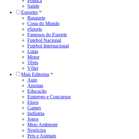
Política
Saúde
Esportes
Basquete
Copa do Mundo
eSports
Famosos do Esporte
Futebol Nacional
Futebol Internacional
Lutas
Motor
Tênis
Vôlei
Mais Editorias
Auto
Apostas
Educação
Emprego e Concursos
Eloos
Games
Indústria
Jogos
Meio Ambiente
Negócios
Pets e Animais