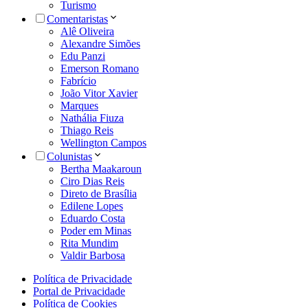
Turismo
Comentaristas
Alê Oliveira
Alexandre Simões
Edu Panzi
Emerson Romano
Fabrício
João Vitor Xavier
Marques
Nathália Fiuza
Thiago Reis
Wellington Campos
Colunistas
Bertha Maakaroun
Ciro Dias Reis
Direto de Brasília
Edilene Lopes
Eduardo Costa
Poder em Minas
Rita Mundim
Valdir Barbosa
Política de Privacidade
Portal de Privacidade
Política de Cookies