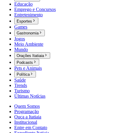
Educação
Emprego e Concursos
Entretenimento
Esportes
Games
Gastronomia
Jogos
Meio Ambiente
Mundo
Orações Itatiaia
Podcasts
Pets e Animais
Política
Saúde
Trends
Turismo
Últimas Notícias
Quem Somos
Programação
Ouça a Itatiaia
Institucional
Entre em Contato
Expediente Itatiaia