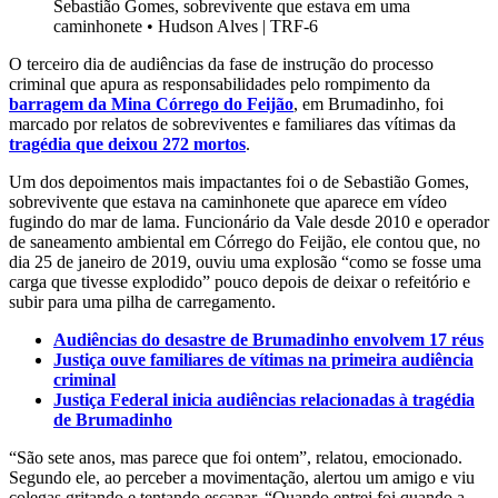
Sebastião Gomes, sobrevivente que estava em uma
caminhonete
•
Hudson Alves | TRF-6
O terceiro dia de audiências da fase de instrução do processo
criminal que apura as responsabilidades pelo rompimento da
barragem da Mina Córrego do Feijão
, em Brumadinho, foi
marcado por relatos de sobreviventes e familiares das vítimas da
tragédia que deixou 272 mortos
.
Um dos depoimentos mais impactantes foi o de Sebastião Gomes,
sobrevivente que estava na caminhonete que aparece em vídeo
fugindo do mar de lama. Funcionário da Vale desde 2010 e operador
de saneamento ambiental em Córrego do Feijão, ele contou que, no
dia 25 de janeiro de 2019, ouviu uma explosão “como se fosse uma
carga que tivesse explodido” pouco depois de deixar o refeitório e
subir para uma pilha de carregamento.
Audiências do desastre de Brumadinho envolvem 17 réus
Justiça ouve familiares de vítimas na primeira audiência
criminal
Justiça Federal inicia audiências relacionadas à tragédia
de Brumadinho
“São sete anos, mas parece que foi ontem”, relatou, emocionado.
Segundo ele, ao perceber a movimentação, alertou um amigo e viu
colegas gritando e tentando escapar. “Quando entrei foi quando a