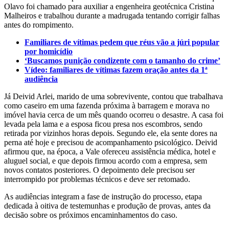
Olavo foi chamado para auxiliar a engenheira geotécnica Cristina
Malheiros e trabalhou durante a madrugada tentando corrigir falhas
antes do rompimento.
Familiares de vítimas pedem que réus vão a júri popular
por homicídio
‘Buscamos punição condizente com o tamanho do crime’
Vídeo: familiares de vítimas fazem oração antes da 1ª
audiência
Já Deivid Arlei, marido de uma sobrevivente, contou que trabalhava
como caseiro em uma fazenda próxima à barragem e morava no
imóvel havia cerca de um mês quando ocorreu o desastre. A casa foi
levada pela lama e a esposa ficou presa nos escombros, sendo
retirada por vizinhos horas depois. Segundo ele, ela sente dores na
perna até hoje e precisou de acompanhamento psicológico. Deivid
afirmou que, na época, a Vale ofereceu assistência médica, hotel e
aluguel social, e que depois firmou acordo com a empresa, sem
novos contatos posteriores. O depoimento dele precisou ser
interrompido por problemas técnicos e deve ser retomado.
As audiências integram a fase de instrução do processo, etapa
dedicada à oitiva de testemunhas e produção de provas, antes da
decisão sobre os próximos encaminhamentos do caso.