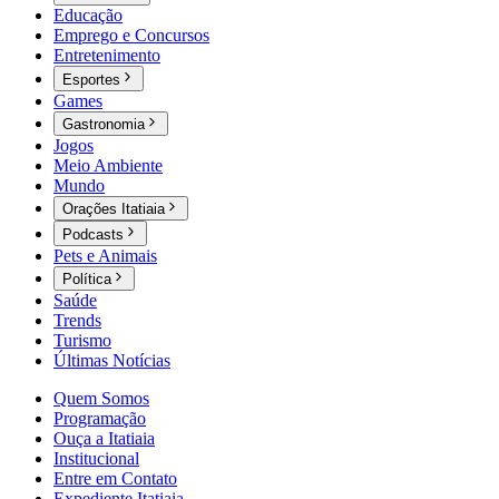
Educação
Emprego e Concursos
Entretenimento
Esportes
Games
Gastronomia
Jogos
Meio Ambiente
Mundo
Orações Itatiaia
Podcasts
Pets e Animais
Política
Saúde
Trends
Turismo
Últimas Notícias
Quem Somos
Programação
Ouça a Itatiaia
Institucional
Entre em Contato
Expediente Itatiaia