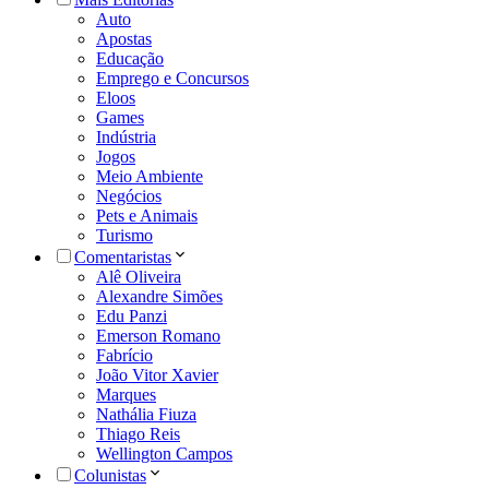
Auto
Apostas
Educação
Emprego e Concursos
Eloos
Games
Indústria
Jogos
Meio Ambiente
Negócios
Pets e Animais
Turismo
Comentaristas
Alê Oliveira
Alexandre Simões
Edu Panzi
Emerson Romano
Fabrício
João Vitor Xavier
Marques
Nathália Fiuza
Thiago Reis
Wellington Campos
Colunistas