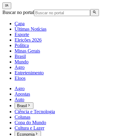
Buscar no portal
Capa
Últimas Notícias
Esporte
Eleições 2026
Política
Minas Gerais
Brasil
Mundo
Agro
Entretenimento
Eloos
Agro
Apostas
Auto
Brasil
Ciência e Tecnologia
Colunas
Copa do Mundo
Cultura e Lazer
Economia