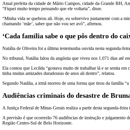
Atual prefeita da cidade de Mário Campos, cidade da Grande BH, Andr
“Fiquei muito tempo pensando que ele voltaria”, disse.
“Minha vida se quebrou ali. Hoje, eu sobrevivo juntamente com a minh
chamando ‘mãe’, saber que não vou ser avó”, afirmou.
‘Cada família sabe o que pôs dentro do cai
Natália de Oliveira foi a última testemunha ouvida nesta segunda-feir
No tribunal, Natália falou da angústia que viveu nos 1.071 dias até e
Ela contou que Lecilda “gostava muito de trabalhar lá e se sentia em
tinha muitas amizades duradouras de anos ali dentro”, relatou.
Segundo Natália, a irmã morreu de uma forma que tirou da família “a d
Audiências criminais do desastre de Brum
A Justiça Federal de Minas Gerais realiza a partir desta segunda-feir
A previsão é que ocorrerão 76 audiências de instrução e julgamento d
Região Centro-Sul de Belo Horizonte.