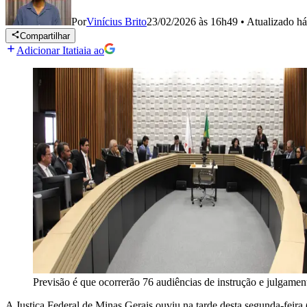
Por
Vinícius Brito
23/02/2026 às 16h49
•
Atualizado
há
Compartilhar
Adicionar Itatiaia ao
Previsão é que ocorrerão 76 audiências de instrução e julgament
A Justiça Federal de Minas Gerais ouviu na tarde desta segunda-feira 