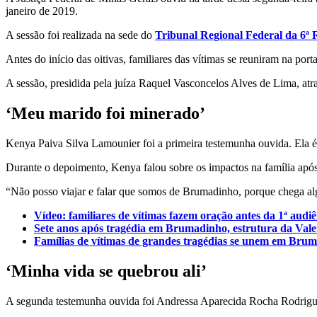
janeiro de 2019.
A sessão foi realizada na sede do
Tribunal Regional Federal da 6ª 
Antes do início das oitivas, familiares das vítimas se reuniram na porta
A sessão, presidida pela juíza Raquel Vasconcelos Alves de Lima, atr
‘Meu marido foi minerado’
Kenya Paiva Silva Lamounier foi a primeira testemunha ouvida. Ela 
Durante o depoimento, Kenya falou sobre os impactos na família após
“Não posso viajar e falar que somos de Brumadinho, porque chega al
Vídeo: familiares de vítimas fazem oração antes da 1ª audiê
Sete anos após tragédia em Brumadinho, estrutura da Vale
Famílias de vítimas de grandes tragédias se unem em Bru
‘Minha vida se quebrou ali’
A segunda testemunha ouvida foi Andressa Aparecida Rocha Rodrigue