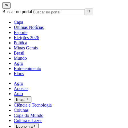
Buscar no portal
Capa
Últimas Notícias
Esporte
Eleições 2026
Política
Minas Gerais
Brasil
Mundo
Agro
Entretenimento
Eloos
Agro
Apostas
Auto
Brasil
Ciência e Tecnologia
Colunas
Copa do Mundo
Cultura e Lazer
Economia