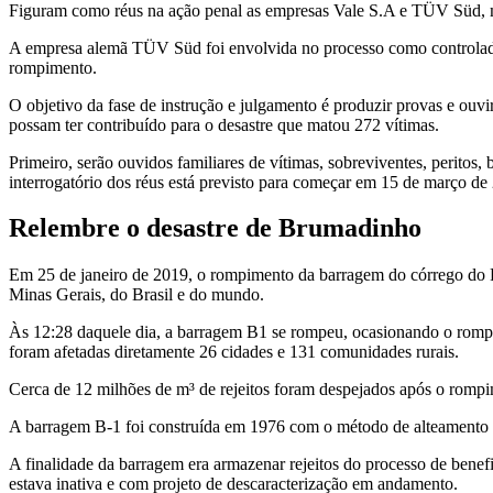
Figuram como réus na ação penal as empresas Vale S.A e TÜV Süd, mu
A empresa alemã TÜV Süd foi envolvida no processo como controlador
rompimento.
O objetivo da fase de instrução e julgamento é produzir provas e ouvi
possam ter contribuído para o desastre que matou 272 vítimas.
Primeiro, serão ouvidos familiares de vítimas, sobreviventes, peritos,
interrogatório dos réus está previsto para começar em 15 de março de
Relembre o desastre de Brumadinho
Em 25 de janeiro de 2019, o rompimento da barragem do córrego do F
Minas Gerais, do Brasil e do mundo.
Às 12:28 daquele dia, a barragem B1 se rompeu, ocasionando o rompim
foram afetadas diretamente 26 cidades e 131 comunidades rurais.
Cerca de 12 milhões de m³ de rejeitos foram despejados após o romp
A barragem B-1 foi construída em 1976 com o método de alteamento a 
A finalidade da barragem era armazenar rejeitos do processo de ben
estava inativa e com projeto de descaracterização em andamento.