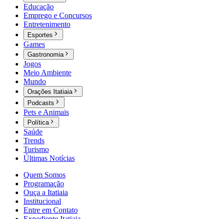
Educação
Emprego e Concursos
Entretenimento
Esportes
Games
Gastronomia
Jogos
Meio Ambiente
Mundo
Orações Itatiaia
Podcasts
Pets e Animais
Política
Saúde
Trends
Turismo
Últimas Notícias
Quem Somos
Programação
Ouça a Itatiaia
Institucional
Entre em Contato
Expediente Itatiaia