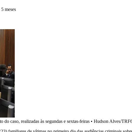
 5 meses
o do caso, realizadas às segundas e sextas-feiras
•
Hudson Alves/TRF
(23) familiares de vítimas no primeiro dia das audiências criminais sob