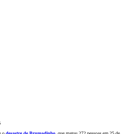
6
re o
desastre de Brumadinho
, que matou 272 pessoas em 25 de