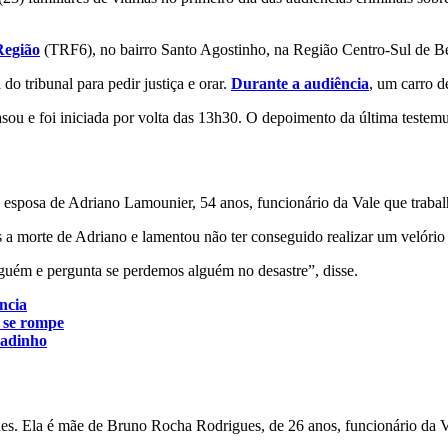
Região
(TRF6), no bairro Santo Agostinho, na Região Centro-Sul de B
 do tribunal para pedir justiça e orar.
Durante a audiência
, um carro d
asou e foi iniciada por volta das 13h30. O depoimento da última testem
é esposa de Adriano Lamounier, 54 anos, funcionário da Vale que trab
 a morte de Adriano e lamentou não ter conseguido realizar um velório
guém e pergunta se perdemos alguém no desastre”, disse.
ncia
 se rompe
madinho
s. Ela é mãe de Bruno Rocha Rodrigues, de 26 anos, funcionário da V