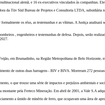
ltinacional alemã, e 16 ex-executivos vinculados às companhias. Ele
a da Tüv Süd Bureau de Projetos e Consultoria LTDA, subsidiária no 
r formalmente os réus, as testemunhas e as vítimas. A Justiça analisará
 bombeiros , engenheiros e testemunhas de defesa. Depois, serão realizada
 2027.
eijão, em Brumadinho, na Região Metropolitana de Belo Horizonte, mar
ento de outras duas barragens - BIV e BIVA. Morreram 272 pessoas no 
imento, o que trouxe uma série de impactos e prejuízos ambientais e 
montante pela Ferteco Mineração. Em abril de 2001, a Vale S.A adquir
eficiamento a úmido de minério de ferro, que ocupavam uma área de ap