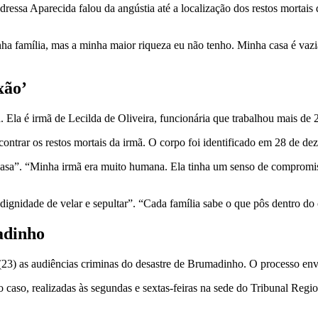
essa Aparecida falou da angústia até a localização dos restos mortais
a família, mas a minha maior riqueza eu não tenho. Minha casa é vazia. 
xão’
a. Ela é irmã de Lecilda de Oliveira, funcionária que trabalhou mais de
ncontrar os restos mortais da irmã. O corpo foi identificado em 28 de d
 casa”. “Minha irmã era muito humana. Ela tinha um senso de compromis
ignidade de velar e sepultar”. “Cada família sabe o que pôs dentro do 
adinho
a (23) as audiências criminas do desastre de Brumadinho. O processo env
o caso, realizadas às segundas e sextas-feiras na sede do Tribunal Reg