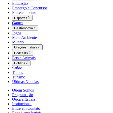
Educação
Emprego e Concursos
Entretenimento
Esportes
Games
Gastronomia
Jogos
Meio Ambiente
Mundo
Orações Itatiaia
Podcasts
Pets e Animais
Política
Saúde
Trends
Turismo
Últimas Notícias
Quem Somos
Programação
Ouça a Itatiaia
Institucional
Entre em Contato
Expediente Itatiaia