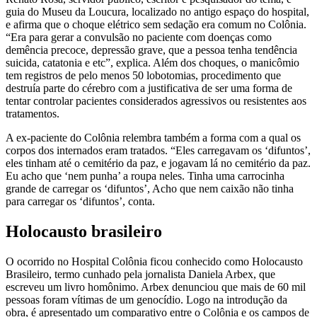
guia do Museu da Loucura, localizado no antigo espaço do hospital,
e afirma que o choque elétrico sem sedação era comum no Colônia.
“Era para gerar a convulsão no paciente com doenças como
demência precoce, depressão grave, que a pessoa tenha tendência
suicida, catatonia e etc”, explica. Além dos choques, o manicômio
tem registros de pelo menos 50 lobotomias, procedimento que
destruía parte do cérebro com a justificativa de ser uma forma de
tentar controlar pacientes considerados agressivos ou resistentes aos
tratamentos.
A ex-paciente do Colônia relembra também a forma com a qual os
corpos dos internados eram tratados. “Eles carregavam os ‘difuntos’,
eles tinham até o cemitério da paz, e jogavam lá no cemitério da paz.
Eu acho que ‘nem punha’ a roupa neles. Tinha uma carrocinha
grande de carregar os ‘difuntos’, Acho que nem caixão não tinha
para carregar os ‘difuntos’, conta.
Holocausto brasileiro
O ocorrido no Hospital Colônia ficou conhecido como Holocausto
Brasileiro, termo cunhado pela jornalista Daniela Arbex, que
escreveu um livro homônimo. Arbex denunciou que mais de 60 mil
pessoas foram vítimas de um genocídio. Logo na introdução da
obra, é apresentado um comparativo entre o Colônia e os campos de