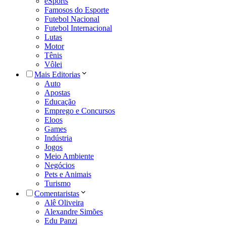
eSports
Famosos do Esporte
Futebol Nacional
Futebol Internacional
Lutas
Motor
Tênis
Vôlei
Mais Editorias
Auto
Apostas
Educação
Emprego e Concursos
Eloos
Games
Indústria
Jogos
Meio Ambiente
Negócios
Pets e Animais
Turismo
Comentaristas
Alê Oliveira
Alexandre Simões
Edu Panzi