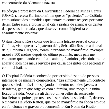
concentração da Alemanha nazista.
Psicóloga e professora da Universidade Federal de Minas Gerais
(UFMG), Teresa Kurimoto afirma que os “pacientes” do Colônia
eram submetidos a medidas que tentavam conter reações por parte
deles. Entre elas, a profissional cita a prática de arrancar os dentes
das pessoas internadas, que descreve como “higienista e
absolutamente violenta”.
O guia Renato Rosa conta que tem uma ligação pessoal com o
Colônia, visto que o avô paterno dele, Sebastião Rosa, e a tia-avó
dele, Etelvina Gregório, foram internados no manicômio. “Sempre
morei a 500 metros depois do último pavilhão, meus pais me
contaram que quando eu tinha 1 aninho, 2 aninhos, eles tinham que
abafar o som nos meus ouvidos por causa dos gritos dos pacientes”,
contou à Itatiaia.
O Hospital Colônia é conhecido por ter sido destino de pessoas
internadas de maneira compulsória. “Era simplesmente um controle
que a sociedade fazia, despejando ali dentro os indesejáveis, os
desafetos, gente que brigava com a família, uma moça que tinha
ficado grávida. Você via ali dentro um espelho da sociedade
brasileira: os pobres, pretos e os deserdados da sociedade”, descreve
o cineasta Helvécio Ratton, que foi ao manicômio na época em que
ele funcionava e gravou o documentário Em Nome da Razão.