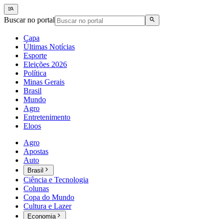
Buscar no portal
Capa
Últimas Notícias
Esporte
Eleições 2026
Política
Minas Gerais
Brasil
Mundo
Agro
Entretenimento
Eloos
Agro
Apostas
Auto
Brasil
Ciência e Tecnologia
Colunas
Copa do Mundo
Cultura e Lazer
Economia