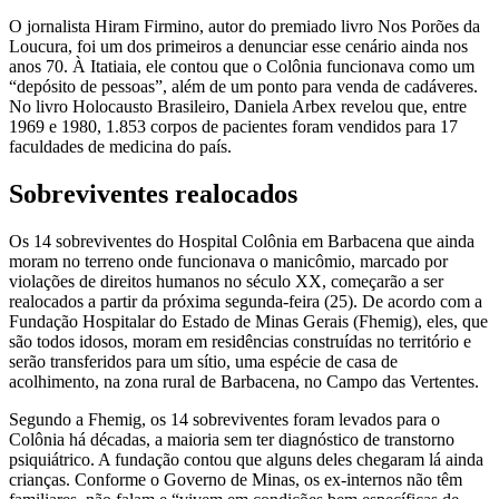
O jornalista Hiram Firmino, autor do premiado livro Nos Porões da
Loucura, foi um dos primeiros a denunciar esse cenário ainda nos
anos 70. À Itatiaia, ele contou que o Colônia funcionava como um
“depósito de pessoas”, além de um ponto para venda de cadáveres.
No livro Holocausto Brasileiro, Daniela Arbex revelou que, entre
1969 e 1980, 1.853 corpos de pacientes foram vendidos para 17
faculdades de medicina do país.
Sobreviventes realocados
Os 14 sobreviventes do Hospital Colônia em Barbacena que ainda
moram no terreno onde funcionava o manicômio, marcado por
violações de direitos humanos no século XX, começarão a ser
realocados a partir da próxima segunda-feira (25). De acordo com a
Fundação Hospitalar do Estado de Minas Gerais (Fhemig), eles, que
são todos idosos, moram em residências construídas no território e
serão transferidos para um sítio, uma espécie de casa de
acolhimento, na zona rural de Barbacena, no Campo das Vertentes.
Segundo a Fhemig, os 14 sobreviventes foram levados para o
Colônia há décadas, a maioria sem ter diagnóstico de transtorno
psiquiátrico. A fundação contou que alguns deles chegaram lá ainda
crianças. Conforme o Governo de Minas, os ex-internos não têm