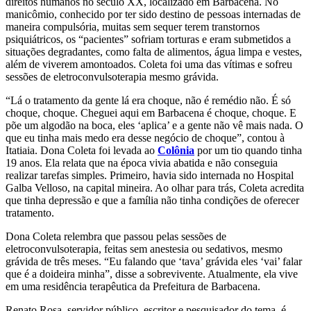
direitos humanos no século XX, localizado em Barbacena. No
manicômio, conhecido por ter sido destino de pessoas internadas de
maneira compulsória, muitas sem sequer terem transtornos
psiquiátricos, os “pacientes” sofriam torturas e eram submetidos a
situações degradantes, como falta de alimentos, água limpa e vestes,
além de viverem amontoados. Coleta foi uma das vítimas e sofreu
sessões de eletroconvulsoterapia mesmo grávida.
“Lá o tratamento da gente lá era choque, não é remédio não. É só
choque, choque. Cheguei aqui em Barbacena é choque, choque. E
põe um algodão na boca, eles ‘aplica’ e a gente não vê mais nada. O
que eu tinha mais medo era desse negócio de choque”, contou à
Itatiaia. Dona Coleta foi levada ao
Colônia
por um tio quando tinha
19 anos. Ela relata que na época vivia abatida e não conseguia
realizar tarefas simples. Primeiro, havia sido internada no Hospital
Galba Velloso, na capital mineira. Ao olhar para trás, Coleta acredita
que tinha depressão e que a família não tinha condições de oferecer
tratamento.
Dona Coleta relembra que passou pelas sessões de
eletroconvulsoterapia, feitas sem anestesia ou sedativos, mesmo
grávida de três meses. “Eu falando que ‘tava’ grávida eles ‘vai’ falar
que é a doideira minha”, disse a sobrevivente. Atualmente, ela vive
em uma residência terapêutica da Prefeitura de Barbacena.
Renato Rosa, servidor público, escritor e pesquisador do tema, é