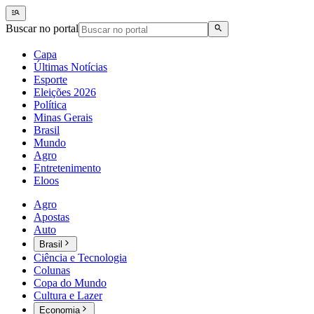
Buscar no portal
Capa
Últimas Notícias
Esporte
Eleições 2026
Política
Minas Gerais
Brasil
Mundo
Agro
Entretenimento
Eloos
Agro
Apostas
Auto
Brasil
Ciência e Tecnologia
Colunas
Copa do Mundo
Cultura e Lazer
Economia