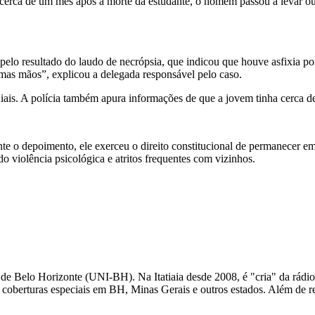
 cerca de um mês após a morte da estudante, o homem passou a levar ou
pelo resultado do laudo de necrópsia, que indicou que houve asfixia por
ximas mãos”, explicou a delegada responsável pelo caso.
niais. A polícia também apura informações de que a jovem tinha cerca d
nte o depoimento, ele exerceu o direito constitucional de permanecer em
 violência psicológica e atritos frequentes com vizinhos.
de Belo Horizonte (UNI-BH). Na Itatiaia desde 2008, é "cria" da rádio
 coberturas especiais em BH, Minas Gerais e outros estados. Além de re