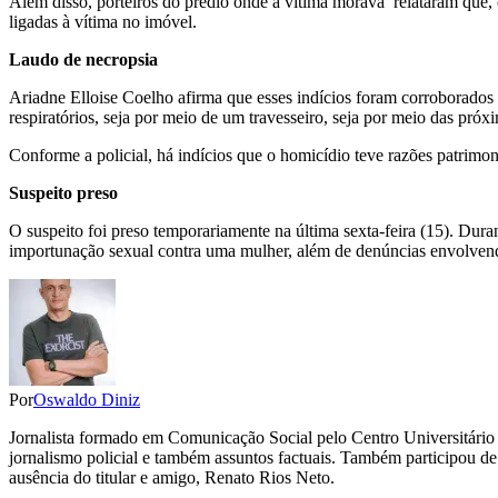
Além disso, porteiros do prédio onde a vítima morava relataram que,
ligadas à vítima no imóvel.
Laudo de necropsia
Ariadne Elloise Coelho afirma que esses indícios foram corroborados 
respiratórios, seja por meio de um travesseiro, seja por meio das pró
Conforme a policial, há indícios que o homicídio teve razões patrimo
Suspeito preso
O suspeito foi preso temporariamente na última sexta-feira (15). Dura
importunação sexual contra uma mulher, além de denúncias envolvendo
Por
Oswaldo Diniz
Jornalista formado em Comunicação Social pelo Centro Universitário 
jornalismo policial e também assuntos factuais. Também participou de
ausência do titular e amigo, Renato Rios Neto.