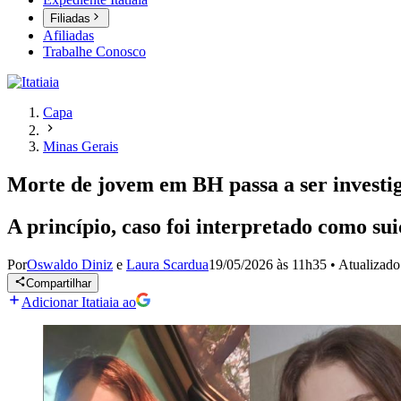
Filiadas
Afiliadas
Trabalhe Conosco
Capa
Minas Gerais
Morte de jovem em BH passa a ser invest
A princípio, caso foi interpretado como su
Por
Oswaldo Diniz
e
Laura Scardua
19/05/2026 às 11h35
•
Atualizad
Compartilhar
Adicionar Itatiaia ao