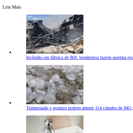
Leia Mais
Incêndio em fábrica de BH: bombeiros fazem queima resi
Tempestade e granizo podem atingir 114 cidades de MG; v