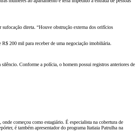
tras mulheres ao apartamento e teria impedido a entrada de pessoas
 sufocação direta. “Houve obstrução externa dos orifícios
e R$ 200 mil para receber de uma negociação imobiliária.
 silêncio. Conforme a polícia, o homem possui registros anteriores de
, onde começou como estagiário. É especialista na cobertura de
pórter, é também apresentador do programa Itatiaia Patrulha na