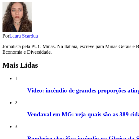
Por
Laura Scardua
Jornalista pela PUC Minas. Na Itatiaia, escreve para Minas Gerais e B
Economia e Diversidade.
Mais Lidas
1
Vídeo: incêndio de grandes proporções ati
2
Vendaval em MG: veja quais são as 389 cida
3
Bombeiro classifica incêndio na fábrica da