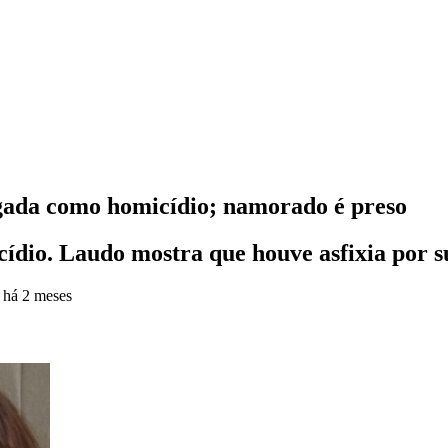
igada como homicídio; namorado é preso
icídio. Laudo mostra que houve asfixia por s
o
há 2 meses