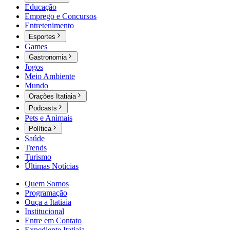
Educação
Emprego e Concursos
Entretenimento
Esportes
Games
Gastronomia
Jogos
Meio Ambiente
Mundo
Orações Itatiaia
Podcasts
Pets e Animais
Política
Saúde
Trends
Turismo
Últimas Notícias
Quem Somos
Programação
Ouça a Itatiaia
Institucional
Entre em Contato
Expediente Itatiaia