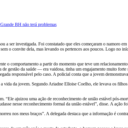
e Grande BH não terá problemas
sou a ser investigada. Foi constatado que eles começaram o namoro em
 sem o convite dela, mas levando os pertences aos poucos. Logo no iní
ente o comportamento a partir do momento que teve um relacionamento 
 de gestão da saúde — era vaidosa, tinha um engajamento muito forte n
 delegada responsável pelo caso. A policial conta que a jovem demonst
e a vida da jovem. Segundo Ariadne Elloise Coelho, ele levava os filho
m. “Ele ajuizou uma ação de reconhecimento de união estável pós-mort
ajudasse nesse reconhecimento formal da união estável”, disse. A ação fo
rreu nos meus braços”. A delegada destaca que a informação é contradi