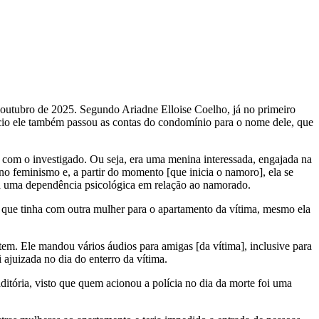
 outubro de 2025. Segundo Ariadne Elloise Coelho, já no primeiro
cio ele também passou as contas do condomínio para o nome dele, que
com o investigado. Ou seja, era uma menina interessada, engajada na
o feminismo e, a partir do momento [que inicia o namoro], ela se
rava uma dependência psicológica em relação ao namorado.
s que tinha com outra mulher para o apartamento da vítima, mesmo ela
em. Ele mandou vários áudios para amigas [da vítima], inclusive para
i ajuizada no dia do enterro da vítima.
tória, visto que quem acionou a polícia no dia da morte foi uma