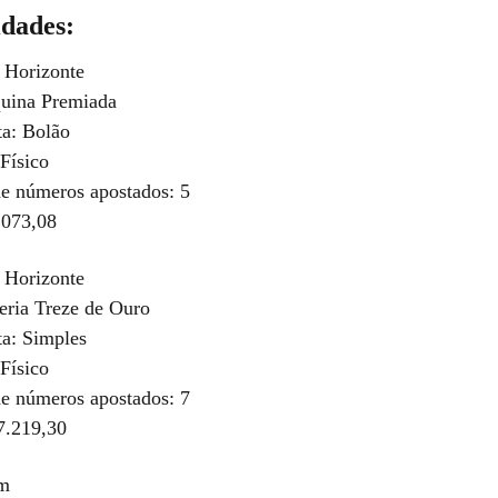
idades:
 Horizonte
quina Premiada
ta: Bolão
Físico
e números apostados: 5
.073,08
 Horizonte
teria Treze de Ouro
ta: Simples
Físico
e números apostados: 7
7.219,30
im