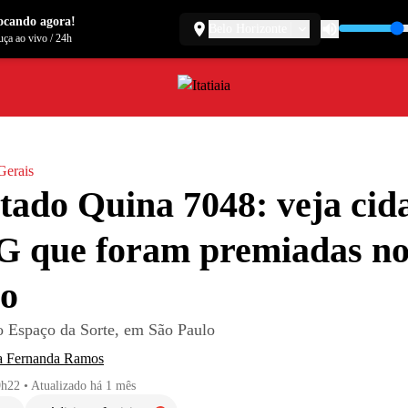
ocando agora!
Belo Horizonte
ça ao vivo
/
24h
Gerais
tado Quina 7048: veja cid
G que foram premiadas n
io
no Espaço da Sorte, em São Paulo
a Fernanda Ramos
9h22
•
Atualizado
há 1 mês