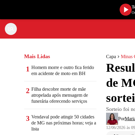
T
Ou
Mais Lidas
Capa
Minas 
Resul
Homem morre e outro fica ferido
1
em acidente de moto em BH
de M
Filha descobre morte de mãe
2
sorte
atropelada após mensagem de
funerária oferecendo serviços
Sorteio foi 
Vendaval pode atingir 50 cidades
3
Por
Mari
de MG nas próximas horas; veja a
12/06/2026 às 0
lista