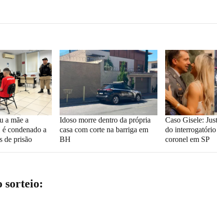
u a mãe a
Idoso morre dentro da própria
Caso Gisele: Jus
 é condenado a
casa com corte na barriga em
do interrogatório
s de prisão
BH
coronel em SP
o sorteio: