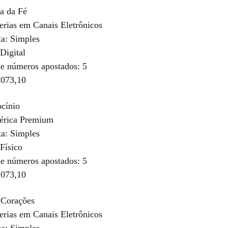
a da Fé
terias em Canais Eletrônicos
ta: Simples
Digital
e números apostados: 5
.073,10
ocínio
térica Premium
ta: Simples
Físico
e números apostados: 5
.073,10
 Corações
terias em Canais Eletrônicos
ta: Simples