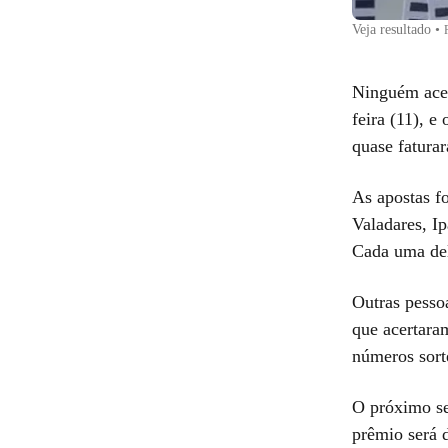
Veja resultado
•
Ninguém acer
feira (11), 
quase fatura
As apostas f
Valadares, I
Cada uma de
Outras pesso
que acertara
números sor
O próximo se
prêmio será 