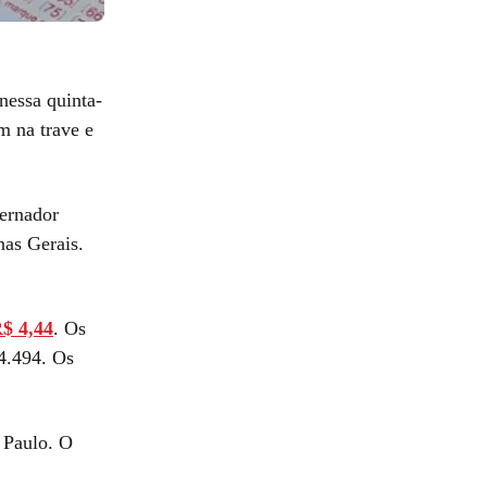
nessa quinta-
m na trave e
ernador
nas Gerais.
R$ 4,44
. Os
4.494. Os
 Paulo. O