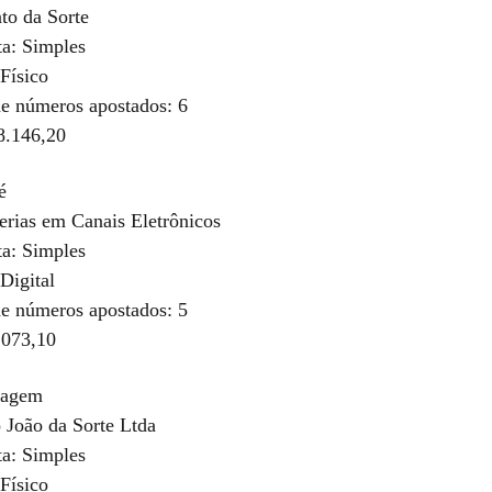
to da Sorte
ta: Simples
Físico
e números apostados: 6
8.146,20
é
terias em Canais Eletrônicos
ta: Simples
Digital
e números apostados: 5
.073,10
tagem
o João da Sorte Ltda
ta: Simples
Físico