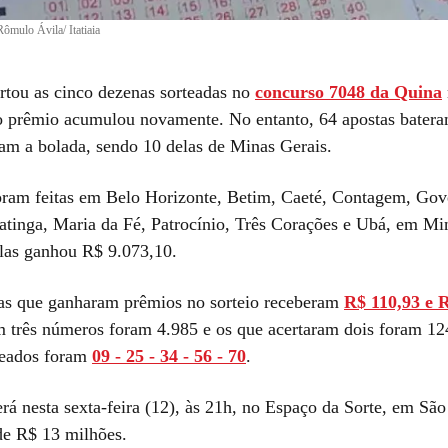
Rômulo Ávila/ Itatiaia
tou as cinco dezenas sorteadas no
concurso 7048 da Quina
e o prêmio acumulou novamente. No entanto, 64 apostas batera
ram a bolada, sendo 10 delas de Minas Gerais.
oram feitas em Belo Horizonte, Betim, Caeté, Contagem, Gov
patinga, Maria da Fé, Patrocínio, Três Corações e Ubá, em Mi
las ganhou R$ 9.073,10.
as que ganharam prêmios no sorteio receberam
R$ 110,93 e 
m três números foram 4.985 e os que acertaram dois foram 12
teados foram
09 - 25 - 34 - 56 - 70
.
rá nesta sexta-feira (12), às 21h, no Espaço da Sorte, em São
de R$ 13 milhões.