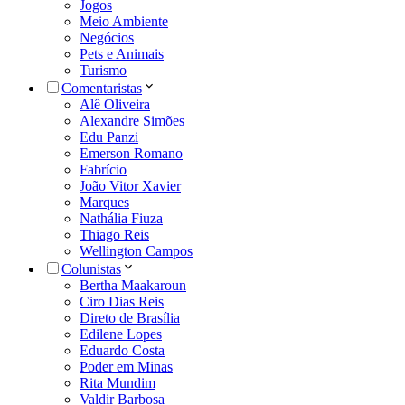
Jogos
Meio Ambiente
Negócios
Pets e Animais
Turismo
Comentaristas
Alê Oliveira
Alexandre Simões
Edu Panzi
Emerson Romano
Fabrício
João Vitor Xavier
Marques
Nathália Fiuza
Thiago Reis
Wellington Campos
Colunistas
Bertha Maakaroun
Ciro Dias Reis
Direto de Brasília
Edilene Lopes
Eduardo Costa
Poder em Minas
Rita Mundim
Valdir Barbosa