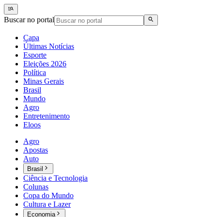
Buscar no portal
Capa
Últimas Notícias
Esporte
Eleições 2026
Política
Minas Gerais
Brasil
Mundo
Agro
Entretenimento
Eloos
Agro
Apostas
Auto
Brasil
Ciência e Tecnologia
Colunas
Copa do Mundo
Cultura e Lazer
Economia