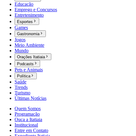
Educação
Emprego e Concursos
Entretenimento
Esportes
Games
Gastronomia
Jogos
Meio Ambiente
Mundo
Orações Itatiaia
Podcasts
Pets e Animais
Política
Saúde
Trends
Turismo
Últimas Notícias
Quem Somos
Programação
Ouça a Itatiaia
Institucional
Entre em Contato
Expediente Itatiaia