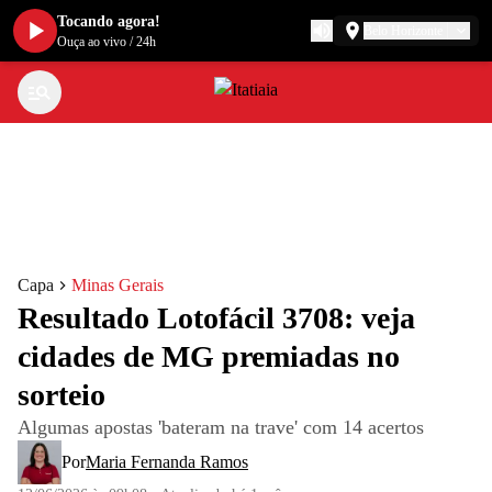
Tocando agora!
Belo Horizonte
Ouça ao vivo
/
24h
Capa
Minas Gerais
Resultado Lotofácil 3708: veja
cidades de MG premiadas no
sorteio
Algumas apostas 'bateram na trave' com 14 acertos
Por
Maria Fernanda Ramos