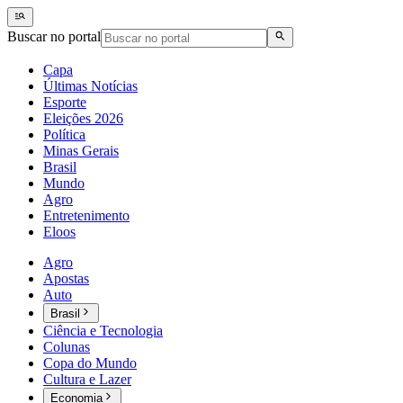
Buscar no portal
Capa
Últimas Notícias
Esporte
Eleições 2026
Política
Minas Gerais
Brasil
Mundo
Agro
Entretenimento
Eloos
Agro
Apostas
Auto
Brasil
Ciência e Tecnologia
Colunas
Copa do Mundo
Cultura e Lazer
Economia