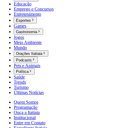
Educação
Emprego e Concursos
Entretenimento
Esportes
Games
Gastronomia
Jogos
Meio Ambiente
Mundo
Orações Itatiaia
Podcasts
Pets e Animais
Política
Saúde
Trends
Turismo
Últimas Notícias
Quem Somos
Programação
Ouça a Itatiaia
Institucional
Entre em Contato
Expediente Itatiaia