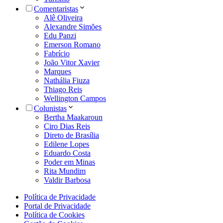
Comentaristas
Alê Oliveira
Alexandre Simões
Edu Panzi
Emerson Romano
Fabrício
João Vitor Xavier
Marques
Nathália Fiuza
Thiago Reis
Wellington Campos
Colunistas
Bertha Maakaroun
Ciro Dias Reis
Direto de Brasília
Edilene Lopes
Eduardo Costa
Poder em Minas
Rita Mundim
Valdir Barbosa
Política de Privacidade
Portal de Privacidade
Política de Cookies