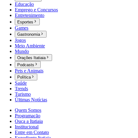
Educação
Emprego e Concursos
Entretenimento
Esportes
Games
Gastronomia
Jogos
Meio Ambiente
Mundo
Orações Itatiaia
Podcasts
Pets e Animais
Política
Saúde
Trends
Turismo
Últimas Notícias
Quem Somos
Programação
Ouça a Itatiaia
Institucional
Entre em Contato
Expediente Itatiaia