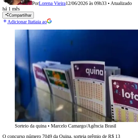
Por
Lorena Vieira
12/06/2026 às 09h33
•
Atualizado
há 1 mês
Compartilhar
Adicionar Itatiaia ao
Sorteio da quina
•
Marcelo Camargo/Agência Brasil
O concurso número 7049 da Quina, sorteia prêmio de R$ 13