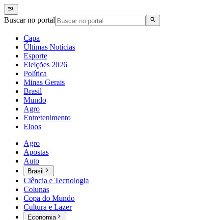
Buscar no portal
Capa
Últimas Notícias
Esporte
Eleições 2026
Política
Minas Gerais
Brasil
Mundo
Agro
Entretenimento
Eloos
Agro
Apostas
Auto
Brasil
Ciência e Tecnologia
Colunas
Copa do Mundo
Cultura e Lazer
Economia