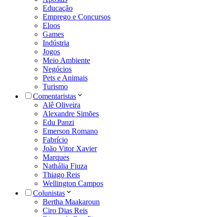
Educação
Emprego e Concursos
Eloos
Games
Indústria
Jogos
Meio Ambiente
Negócios
Pets e Animais
Turismo
Comentaristas
Alê Oliveira
Alexandre Simões
Edu Panzi
Emerson Romano
Fabrício
João Vitor Xavier
Marques
Nathália Fiuza
Thiago Reis
Wellington Campos
Colunistas
Bertha Maakaroun
Ciro Dias Reis