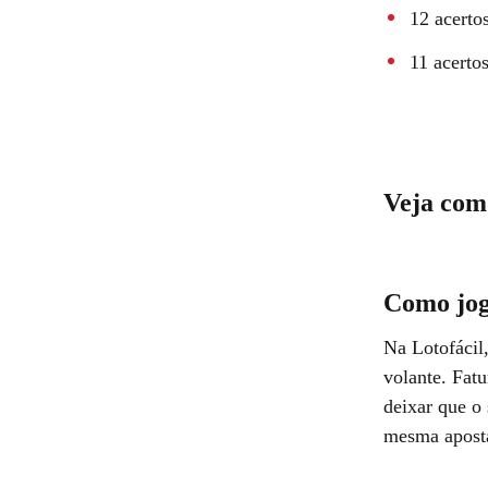
12 acerto
11 acerto
Veja como
Como jo
Na Lotofácil
volante. Fatu
deixar que o
mesma aposta