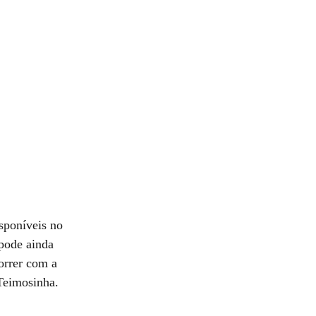
sponíveis no
 pode ainda
orrer com a
Teimosinha.