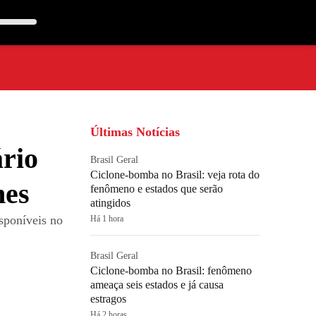
Últimas Notícias
ário
Brasil Geral
Ciclone-bomba no Brasil: veja rota do
hes
fenômeno e estados que serão
atingidos
sponíveis no
Há 1 hora
Brasil Geral
Ciclone-bomba no Brasil: fenômeno
ameaça seis estados e já causa
estragos
Há 2 horas