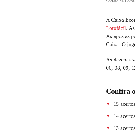
Sorteio da Lotof
A Caixa Econ
Lotofácil
. A
As apostas po
Caixa. O jog
As dezenas so
06, 08, 09, 1
Confira 
15 acerto
14 acerto
13 acerto