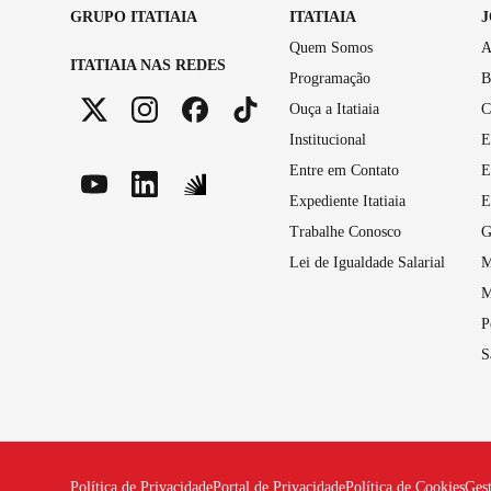
GRUPO ITATIAIA
ITATIAIA
Quem Somos
A
ITATIAIA NAS REDES
Programação
B
Ouça a Itatiaia
C
Institucional
E
Entre em Contato
E
Expediente Itatiaia
E
Trabalhe Conosco
G
Lei de Igualdade Salarial
M
M
P
S
Política de Privacidade
Portal de Privacidade
Política de Cookies
Ges