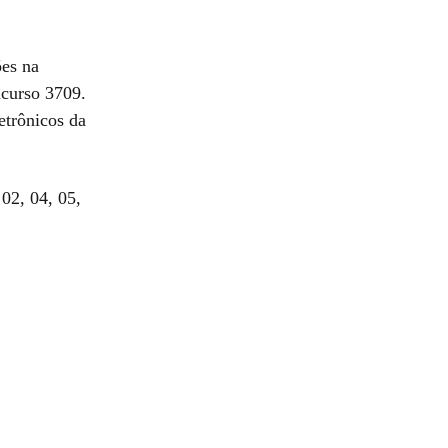
ões na
ncurso 3709.
etrônicos da
 02, 04, 05,