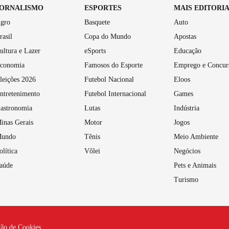
JORNALISMO
ESPORTES
MAIS EDITORI
gro
Basquete
Auto
rasil
Copa do Mundo
Apostas
ultura e Lazer
eSports
Educação
conomia
Famosos do Esporte
Emprego e Concur
leições 2026
Futebol Nacional
Eloos
ntretenimento
Futebol Internacional
Games
astronomia
Lutas
Indústria
inas Gerais
Motor
Jogos
undo
Tênis
Meio Ambiente
olítica
Vôlei
Negócios
aúde
Pets e Animais
Turismo
tão de Cookies