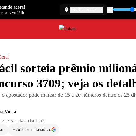
ocando agora!
Belo Horizonte
ça ao vivo
/
24h
Geral
ácil sorteia prêmio milion
ncurso 3709; veja os detal
, o apostador pode marcar de 15 a 20 números dentre os 25 di
a Vieira
9h32
•
Atualizado
há 1 mês
ar
Adicionar Itatiaia ao