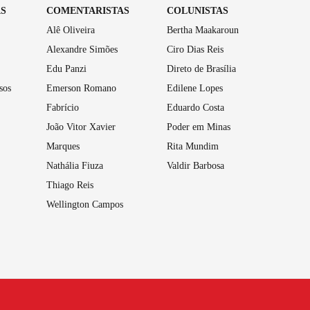
AS
COMENTARISTAS
COLUNISTAS
Alê Oliveira
Bertha Maakaroun
Alexandre Simões
Ciro Dias Reis
Edu Panzi
Direto de Brasília
sos
Emerson Romano
Edilene Lopes
Fabrício
Eduardo Costa
João Vitor Xavier
Poder em Minas
Marques
Rita Mundim
Nathália Fiuza
Valdir Barbosa
Thiago Reis
Wellington Campos