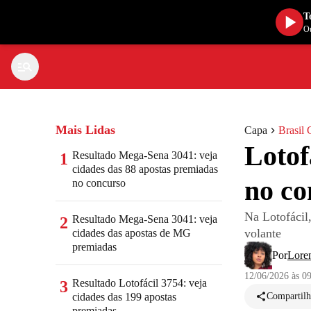
T
Ou
Mais Lidas
Capa
Brasil 
Lotof
Resultado Mega-Sena 3041: veja
1
cidades das 88 apostas premiadas
no co
no concurso
Na Lotofácil
Resultado Mega-Sena 3041: veja
2
volante
cidades das apostas de MG
premiadas
Por
Loren
12/06/2026 às 0
Resultado Lotofácil 3754: veja
3
cidades das 199 apostas
Compartilh
premiadas