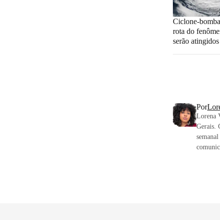
Ciclone-bomba 
rota do fenôme
serão atingidos
Por
Lor
Lorena V
Gerais. 
semanal
comunica