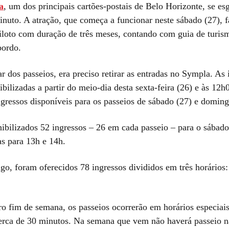
a
, um dos principais cartões-postais de Belo Horizonte, se e
nuto. A atração, que começa a funcionar neste sábado (27), f
iloto com duração de três meses, contando com guia de turis
bordo.
ar dos passeios, era preciso retirar as entradas no Sympla. As 
bilizadas a partir do meio-dia desta sexta-feira (26) e às 12h
ngressos disponíveis para os passeios de sábado (27) e doming
ibilizados 52 ingressos – 26 em cada passeio – para o sábado
as para 13h e 14h.
go, foram oferecidos 78 ingressos divididos em três horários:
ro fim de semana, os passeios ocorrerão em horários especiais
erca de 30 minutos. Na semana que vem não haverá passeio n