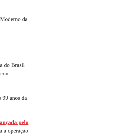
o Moderno da
a do Brasil
rcou
s 99 anos da
lançada pelo
ra a operação