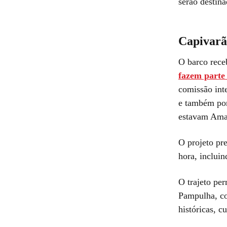
serão destina
Capivarã
O barco rec
fazem parte 
comissão int
e também por
estavam Amar
O projeto pr
hora, inclui
O trajeto pe
Pampulha, co
históricas, c