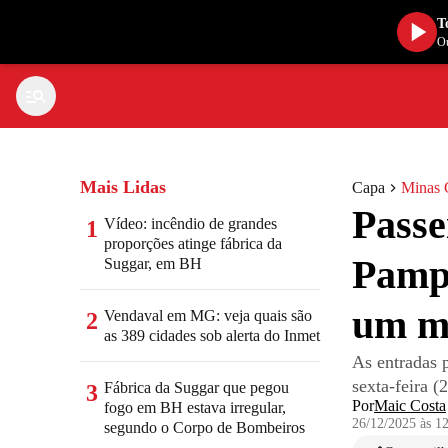
T
Ou
Mais Lidas
Capa
Minas 
Passe
Vídeo: incêndio de grandes
1
proporções atinge fábrica da
Pampu
Suggar, em BH
um m
Vendaval em MG: veja quais são
2
as 389 cidades sob alerta do Inmet
As entradas 
sexta-feira 
Fábrica da Suggar que pegou
3
Por
Maic Costa
fogo em BH estava irregular,
26/12/2025 às 1
segundo o Corpo de Bombeiros