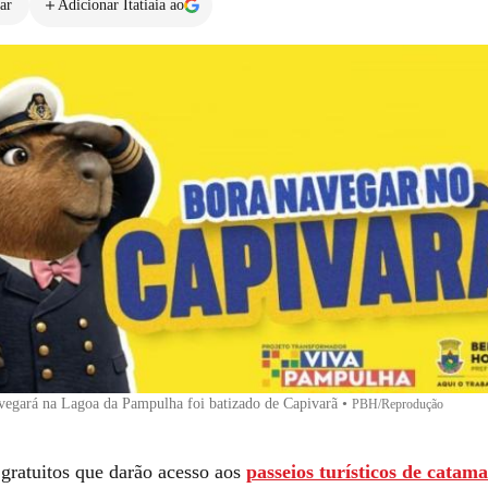
ar
Adicionar Itatiaia ao
vegará na Lagoa da Pampulha foi batizado de Capivarã
•
PBH/Reprodução
 gratuitos que darão acesso aos
passeios turísticos de catam