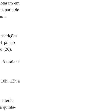
sgotaram em
az parte de
mo e
inscrições
01 já não
o (28).
. As saídas
 10h, 13h e
 e terão
a quinta-