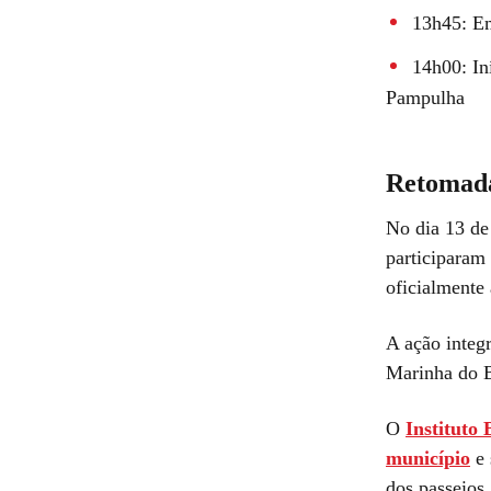
13h45: E
14h00: In
Pampulha
Retomada
No dia 13 de
participara
oficialmente 
A ação integ
Marinha do B
O
Instituto 
município
e 
dos passeios.