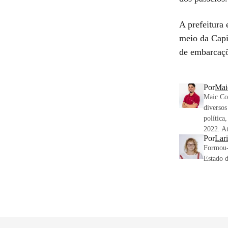
A prefeitura
meio da Capi
de embarcaçõ
Por
Mai
Maic Cos
diversos
política
2022. At
Por
Lari
Formou-
Estado d