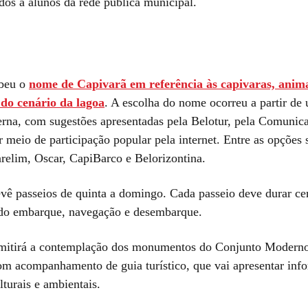
dos a alunos da rede pública municipal.
ebeu o
nome de Capivarã em referência às capivaras, anim
do cenário da lagoa
. A escolha do nome ocorreu a partir de
erna, com sugestões apresentadas pela Belotur, pela Comuni
 meio de participação popular pela internet. Entre as opções 
elim, Oscar, CapiBarco e Belorizontina.
evê passeios de quinta a domingo. Cada passeio deve durar c
ndo embarque, navegação e desembarque.
rmitirá a contemplação dos monumentos do Conjunto Modern
m acompanhamento de guia turístico, que vai apresentar inf
ulturais e ambientais.