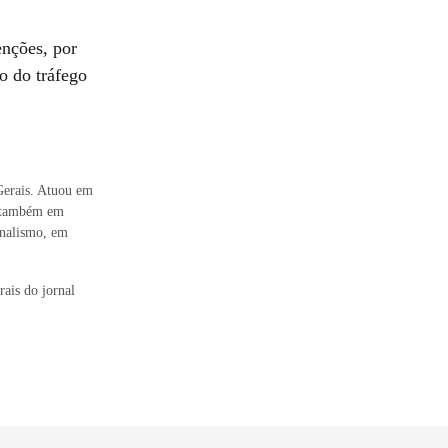
enções, por
o do tráfego
Gerais. Atuou em
os também em
rnalismo, em
ais do jornal