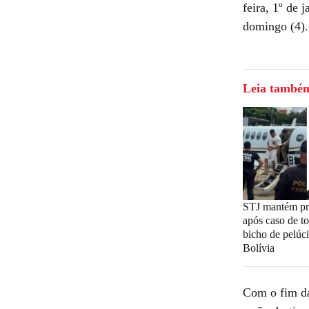
feira, 1º de
domingo (4).
Leia també
STJ mantém pr
após caso de t
bicho de pelúci
Bolívia
Com o fim das