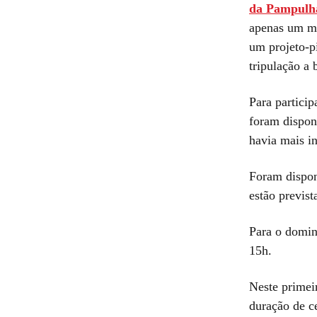
da Pampulh
apenas um mi
um projeto-p
tripulação a 
Para particip
foram disponi
havia mais i
Foram dispon
estão previst
Para o domin
15h.
Neste primei
duração de c