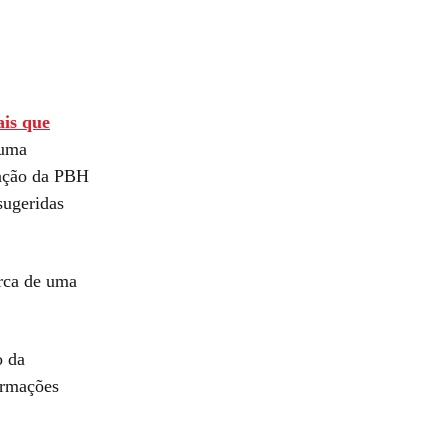
ais que
 uma
cação da PBH
sugeridas
erca de uma
o da
ormações