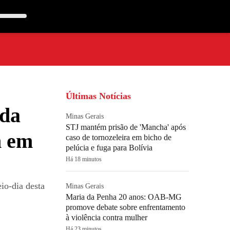
Últimas Notícias
 da
Minas Gerais
STJ mantém prisão de 'Mancha' após
m em
caso de tornozeleira em bicho de
pelúcia e fuga para Bolívia
Há 18 minutos
io-dia desta
Minas Gerais
Maria da Penha 20 anos: OAB-MG
promove debate sobre enfrentamento
à violência contra mulher
Há 23 minutos