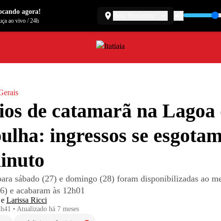
ocando agora!
Belo Horizonte
ça ao vivo
/
24h
Gerais
ios de catamarã na Lagoa
lha: ingressos se esgota
inuto
para sábado (27) e domingo (28) foram disponibilizadas ao me
(26) e acabaram às 12h01
e
Larissa Ricci
2h41
•
Atualizado
há 7 meses