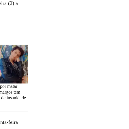
ira (2) a
 por matar
margos tem
 de insanidade
nta-feira