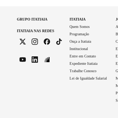
GRUPO ITATIAIA
ITATIAIA
Quem Somos
A
ITATIAIA NAS REDES
Programação
B
Ouça a Itatiaia
C
Institucional
E
Entre em Contato
E
Expediente Itatiaia
E
Trabalhe Conosco
G
Lei de Igualdade Salarial
M
M
P
S