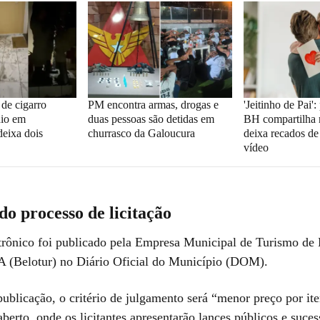
de cigarro
PM encontra armas, drogas e
'Jeitinho de Pai'
dio em
duas pessoas são detidas em
BH compartilha 
deixa dois
churrasco da Galoucura
deixa recados de
vídeo
do processo de licitação
trônico foi publicado pela Empresa Municipal de Turismo de
A (Belotur) no Diário Oficial do Município (DOM).
ublicação, o critério de julgamento será “menor preço por i
aberto, onde os licitantes apresentarão lances públicos e suces