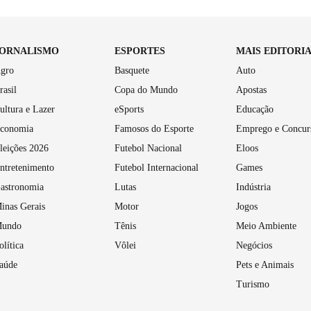
JORNALISMO
ESPORTES
MAIS EDITORI
gro
Basquete
Auto
rasil
Copa do Mundo
Apostas
ultura e Lazer
eSports
Educação
conomia
Famosos do Esporte
Emprego e Concur
leições 2026
Futebol Nacional
Eloos
ntretenimento
Futebol Internacional
Games
astronomia
Lutas
Indústria
inas Gerais
Motor
Jogos
undo
Tênis
Meio Ambiente
olítica
Vôlei
Negócios
aúde
Pets e Animais
Turismo