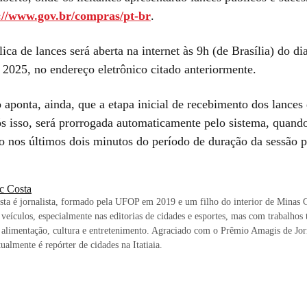
://www.gov.br/compras/pt-br
.
ica de lances será aberta na internet às 9h (de Brasília) do di
2025, no endereço eletrônico citado anteriormente.
aponta, ainda, que a etapa inicial de recebimento dos lances
s isso, será prorrogada automaticamente pelo sistema, quand
do nos últimos dois minutos do período de duração da sessão p
c Costa
ta é jornalista, formado pela UFOP em 2019 e um filho do interior de Minas 
 veículos, especialmente nas editorias de cidades e esportes, mas com trabalh
, alimentação, cultura e entretenimento. Agraciado com o Prêmio Amagis de Jo
ualmente é repórter de cidades na Itatiaia.