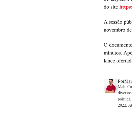
do site
https
A sessão públ
novembro de 
O documento 
minutos. Apó
lance oferta
Por
Mai
Maic Cos
diversos
política
2022. At