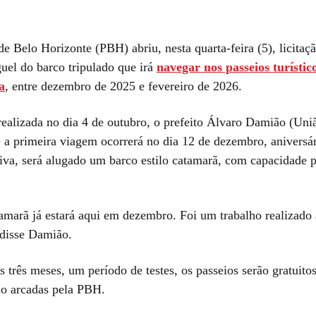
de Belo Horizonte (PBH) abriu, nesta quarta-feira (5), licitaç
guel do barco tripulado que irá
navegar nos passeios turísti
a
, entre dezembro de 2025 e fevereiro de 2026.
realizada no dia 4 de outubro, o prefeito Álvaro Damião (Uniã
 a primeira viagem ocorrerá no dia 12 de dezembro, aniversári
tiva, será alugado um barco estilo catamarã, com capacidade 
amarã já estará aqui em dezembro. Foi um trabalho realizado
 disse Damião.
 três meses, um período de testes, os passeios serão gratuito
ão arcadas pela PBH.