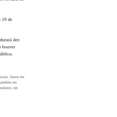
a 19 de
 durará dez
o houver
ública.
Gerais. Atuou em
os também em
rnalismo, em