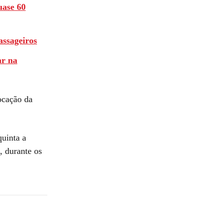
uase 60
assageiros
ar na
ocação da
quinta a
, durante os