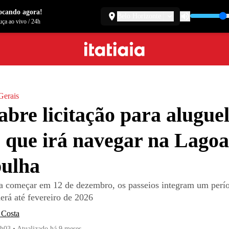
ocando agora!
Belo Horizonte
ça ao vivo
/
24h
Gerais
bre licitação para aluguel
 que irá navegar na Lagoa
ulha
ra começar em 12 de dezembro, os passeios integram um perío
erá até fevereiro de 2026
 Costa
4h03
•
Atualizado
há 9 meses