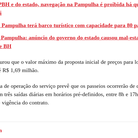
PBH e do estado, navegação na Pampulha é proibida há q
i
 Pampulha terá barco turístico com capacidade para 80 p
 Pampulha: anúncio do governo do estado causou mal-est
de BH
rou que o valor máximo da proposta inicial de preços para l
 R$ 1,69 milhão.
 de operação do serviço prevê que os passeios ocorrerão de 
três saídas diárias em horários pré-definidos, entre 8h e 17h
 vigência do contrato.
m