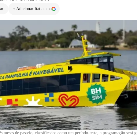
ar
Adicionar Itatiaia ao
ês meses de passeio, classificados como um período-teste, a programação será gr