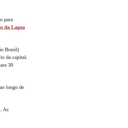
ão para
cos da Lagoa
o Brasil)
o da capital.
para 30
 ao longo de
s. As