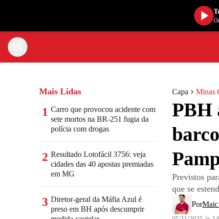
T
Ou
Mais Lidas
Capa
Minas 
PBH a
Carro que provocou acidente com
1
sete mortos na BR-251 fugia da
barco
polícia com drogas
Pamp
Resultado Lotofácil 3756: veja
2
cidades das 40 apostas premiadas
em MG
Previstos pa
que se estend
Diretor-geral da Máfia Azul é
3
Por
Maic
preso em BH após descumprir
medida cautelar
05/11/2025 às 1