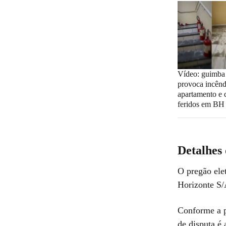
Vídeo: guimba 
provoca incên
apartamento e 
feridos em BH
Detalhes 
O pregão ele
Horizonte S/
Conforme a p
de disputa é 