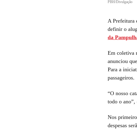
PBH/Divulgação
A Prefeitura 
definir o alu
da Pampulh
Em coletiva 
anunciou que
Para a inicia
passageiros.
“O nosso cat
todo o ano”,
Nos primeiros
despesas ser