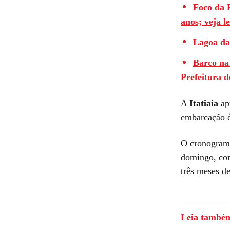
Foco da 
anos; veja le
Lagoa da
Barco na
Prefeitura 
A
Itatiaia
apu
embarcação é
O cronograma
domingo, com 
três meses de
Leia també