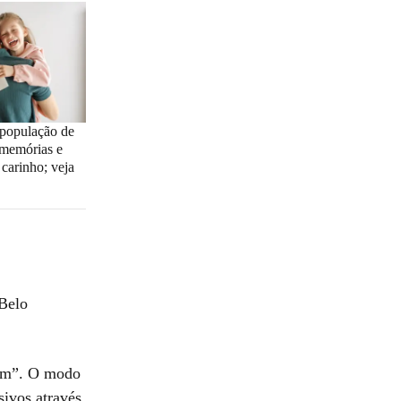
: população de
memórias e
 carinho; veja
 Belo
tem”. O modo
sivos através