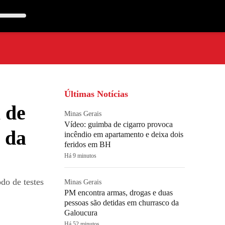
Últimas Notícias
 de
Minas Gerais
Vídeo: guimba de cigarro provoca
 da
incêndio em apartamento e deixa dois
feridos em BH
Há 9 minutos
do de testes
Minas Gerais
PM encontra armas, drogas e duas
pessoas são detidas em churrasco da
Galoucura
Há 52 minutos