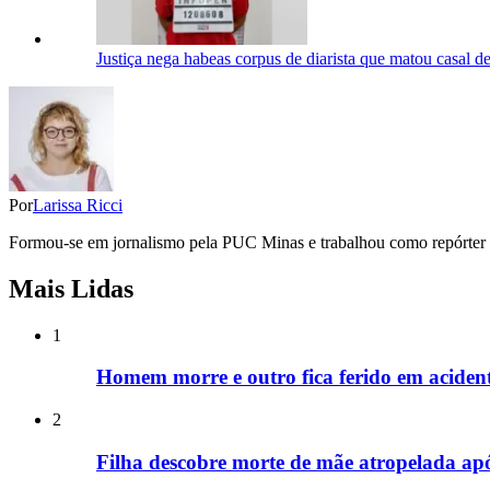
Justiça nega habeas corpus de diarista que matou casal 
Por
Larissa Ricci
Formou-se em jornalismo pela PUC Minas e trabalhou como repórter do
Mais Lidas
1
Homem morre e outro fica ferido em acide
2
Filha descobre morte de mãe atropelada ap