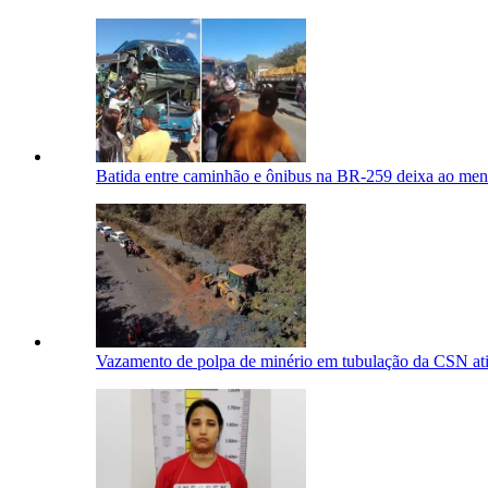
Batida entre caminhão e ônibus na BR-259 deixa ao meno
Vazamento de polpa de minério em tubulação da CSN ati