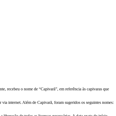
onte, recebeu o nome de “Capivarã”, em referência às capivaras que
 via internet. Além de Capivarã, foram sugeridos os seguintes nomes:
liberação de todas as licenças necessárias. A data exata de início