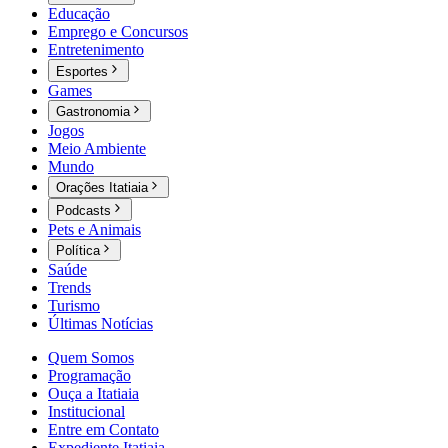
Educação
Emprego e Concursos
Entretenimento
Esportes
Games
Gastronomia
Jogos
Meio Ambiente
Mundo
Orações Itatiaia
Podcasts
Pets e Animais
Política
Saúde
Trends
Turismo
Últimas Notícias
Quem Somos
Programação
Ouça a Itatiaia
Institucional
Entre em Contato
Expediente Itatiaia