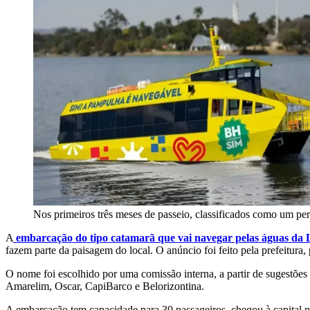
Nos primeiros três meses de passeio, classificados como um per
A
embarcação do tipo catamarã que vai navegar pelas águas d
fazem parte da paisagem do local. O anúncio foi feito pela prefeitura, 
O nome foi escolhido por uma comissão interna, a partir de sugestõe
Amarelim, Oscar, CapiBarco e Belorizontina.
A embarcação tem capacidade para 30 passageiros, chegou à capital na 