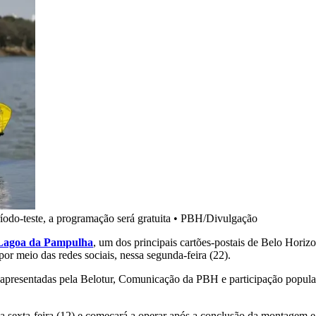
íodo-teste, a programação será gratuita
•
PBH/Divulgação
a Lagoa da Pampulha
, um dos principais cartões-postais de Belo Horiz
por meio das redes sociais, nessa segunda-feira (22).
s apresentadas pela Belotur, Comunicação da PBH e participação popular
sexta-feira (12) e começará a operar após a conclusão da montagem e a 