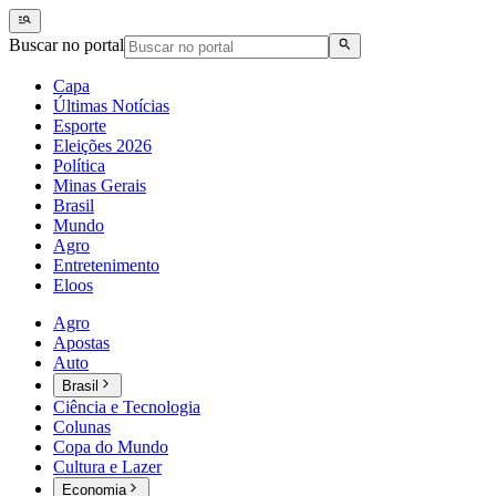
Buscar no portal
Capa
Últimas Notícias
Esporte
Eleições 2026
Política
Minas Gerais
Brasil
Mundo
Agro
Entretenimento
Eloos
Agro
Apostas
Auto
Brasil
Ciência e Tecnologia
Colunas
Copa do Mundo
Cultura e Lazer
Economia