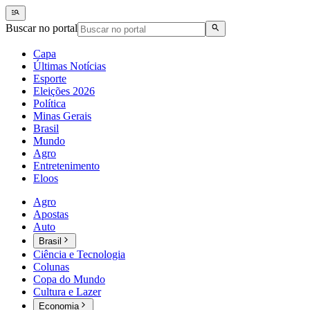
Buscar no portal
Capa
Últimas Notícias
Esporte
Eleições 2026
Política
Minas Gerais
Brasil
Mundo
Agro
Entretenimento
Eloos
Agro
Apostas
Auto
Brasil
Ciência e Tecnologia
Colunas
Copa do Mundo
Cultura e Lazer
Economia