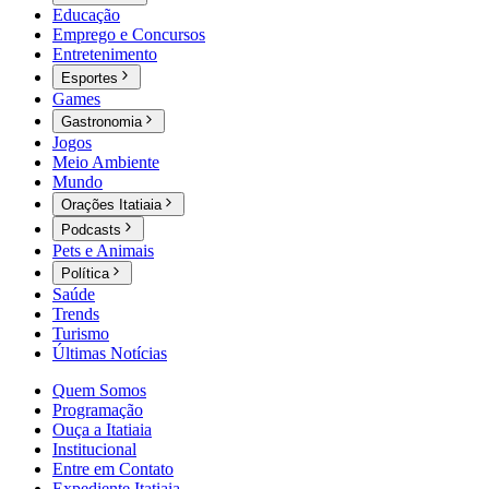
Educação
Emprego e Concursos
Entretenimento
Esportes
Games
Gastronomia
Jogos
Meio Ambiente
Mundo
Orações Itatiaia
Podcasts
Pets e Animais
Política
Saúde
Trends
Turismo
Últimas Notícias
Quem Somos
Programação
Ouça a Itatiaia
Institucional
Entre em Contato
Expediente Itatiaia