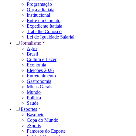
Programação
Ouça a Itatiaia
Institucional
Entre em Contato
Expediente Itatiaia
Trabalhe Conosco
Lei de Igualdade Salarial
Jornalismo
Agro
Brasil
Cultura e Lazer
Economia
Eleições 2026
Entretenimento
Gastronomia
Minas Gerais
Mundo
Política
Saúde
Esportes
Basquete
Copa do Mundo
eSports
Famosos do Esporte