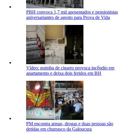
PBH convoca 1,7 mil aposentados e pensionistas
aniversariantes de agosto para Prova de Vida
Vídeo: guimba de cigarro provoca incêndio em
apartamento e deixa dois feridos em BH
PM encontra armas, drogas e duas pessoas são
detidas em churrasco da Galoucura