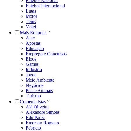
Futebol Nacional
Futebol Internacional
Lutas
Motor
Tênis
Vôlei
Mais Editorias
Auto
Apostas
Educação
Emprego e Concursos
Eloos
Games
Indústria
Jogos
Meio Ambiente
Negócios
Pets e Animais
Turismo
Comentaristas
Alê Oliveira
Alexandre Simões
Edu Panzi
Emerson Romano
Fabrício