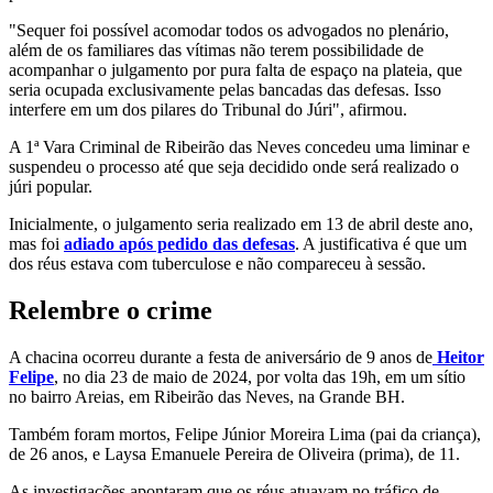
"Sequer foi possível acomodar todos os advogados no plenário,
além de os familiares das vítimas não terem possibilidade de
acompanhar o julgamento por pura falta de espaço na plateia, que
seria ocupada exclusivamente pelas bancadas das defesas. Isso
interfere em um dos pilares do Tribunal do Júri", afirmou.
A 1ª Vara Criminal de Ribeirão das Neves concedeu uma liminar e
suspendeu o processo até que seja decidido onde será realizado o
júri popular.
Inicialmente, o julgamento seria realizado em 13 de abril deste ano,
mas foi
adiado após pedido das defesas
. A justificativa é que um
dos réus estava com tuberculose e não compareceu à sessão.
Relembre o crime
A chacina ocorreu durante a festa de aniversário de 9 anos de
Heitor
Felipe
, no dia 23 de maio de 2024, por volta das 19h, em um sítio
no bairro Areias, em Ribeirão das Neves, na Grande BH.
Também foram mortos, Felipe Júnior Moreira Lima (pai da criança),
de 26 anos, e Laysa Emanuele Pereira de Oliveira (prima), de 11.
As investigações apontaram que os réus atuavam no tráfico de