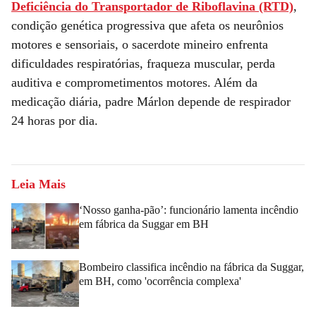
Deficiência do Transportador de Riboflavina (RTD)
,
condição genética progressiva que afeta os neurônios
motores e sensoriais, o sacerdote mineiro enfrenta
dificuldades respiratórias, fraqueza muscular, perda
auditiva e comprometimentos motores. Além da
medicação diária, padre Márlon depende de respirador
24 horas por dia.
Leia Mais
‘Nosso ganha-pão’: funcionário lamenta incêndio
em fábrica da Suggar em BH
Bombeiro classifica incêndio na fábrica da Suggar,
em BH, como 'ocorrência complexa'