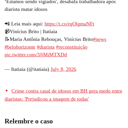
‘Estamos sendo vigiados', desabafa trabalhadora após
diarista matar idosos
📲 Leia mais aqui:
https://t.co/rqOlgmaNFt
📹Vinícius Brito | Itatiaia
📝Maria Antônia Rebouças, Vinícius Brito
#news
#belohorizonte
#diarista
#reconstituição
pic.twitter.com/3JjMiMTXDd
— Itatiaia (@itatiaia)
July 8, 2026
Crime contra casal de idosos em BH gera medo entre
diaristas: 'Prejudicou a imagem de todas'
Relembre o caso