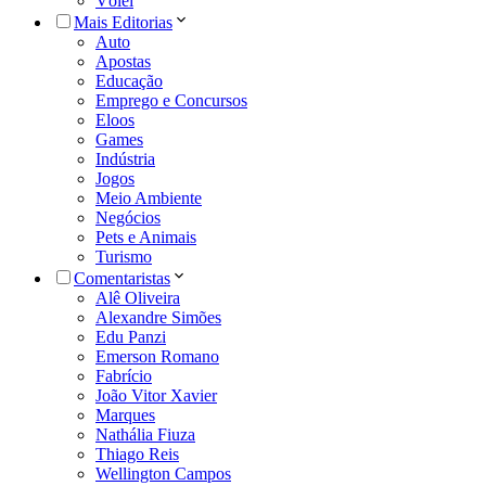
Vôlei
Mais Editorias
Auto
Apostas
Educação
Emprego e Concursos
Eloos
Games
Indústria
Jogos
Meio Ambiente
Negócios
Pets e Animais
Turismo
Comentaristas
Alê Oliveira
Alexandre Simões
Edu Panzi
Emerson Romano
Fabrício
João Vitor Xavier
Marques
Nathália Fiuza
Thiago Reis
Wellington Campos