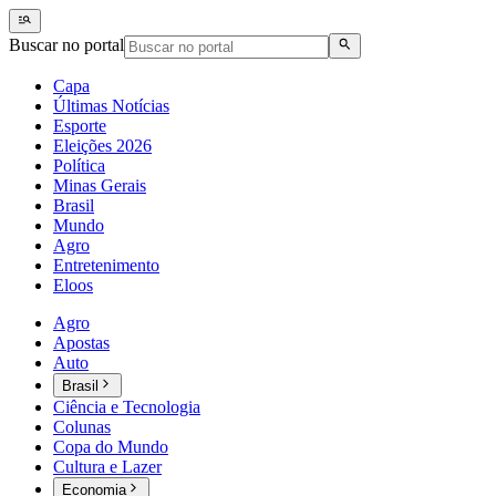
Buscar no portal
Capa
Últimas Notícias
Esporte
Eleições 2026
Política
Minas Gerais
Brasil
Mundo
Agro
Entretenimento
Eloos
Agro
Apostas
Auto
Brasil
Ciência e Tecnologia
Colunas
Copa do Mundo
Cultura e Lazer
Economia