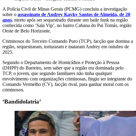
A Polícia Civil de Minas Gerais (PCMG) concluiu a investigação
sobre o
assassinato de Andrey Kayky Santos de Almeida, de 20
anos
, morto após ser sequestrado durante um baile funk na região
conhecida como ‘Sala Vip’, no bairro Cabana do Pai Tomás, região
Oeste de Belo Horizonte.
Criminosos do Terceiro Comando Puro (TCP), facção que domina a
região, sequestraram, torturaram e mataram Andrey em outubro de
2025.
Segundo o Departamento de Homicídios e Proteção à Pessoa
(DHPP) do Barreiro, sem saber que a região era dominada pelo
TCP, o jovem, que segundo familiares não tinha qualquer
envolvimento com organizações criminosas, fingiu ser integrante do
Comando Vermelho
(CV), facção rival,
para ganhar moral com os
criminosos
.
‘Bandidolatria’