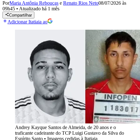
Por
Maria Antônia Rebouças
e
Renato Rios Neto
08/07/2026 às
09h45
•
Atualizado
há 1 mês
Compartilhar
Adicionar Itatiaia ao
Andrey Kayque Santos de Almeida, de 20 anos e o
traficante cadeirante do TCP Luigi Gustavo da Silva do
Espírito Santo
•
Imagens cedidas à Itatiaia