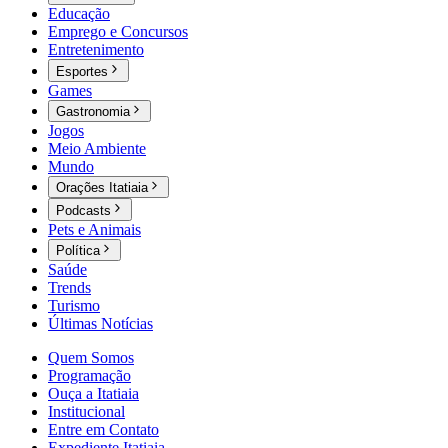
Educação
Emprego e Concursos
Entretenimento
Esportes
Games
Gastronomia
Jogos
Meio Ambiente
Mundo
Orações Itatiaia
Podcasts
Pets e Animais
Política
Saúde
Trends
Turismo
Últimas Notícias
Quem Somos
Programação
Ouça a Itatiaia
Institucional
Entre em Contato
Expediente Itatiaia