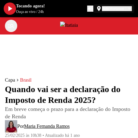
Tocando agora!
Belo Horizonte
Ouça ao vivo
/
24h
Capa
Brasil
Quando vai ser a declaração do
Imposto de Renda 2025?
Em breve começa o prazo para a declaração do Imposto
de Renda
Por
Maria Fernanda Ramos
25/02/2025 às 10h38
•
Atualizado
há 1 ano