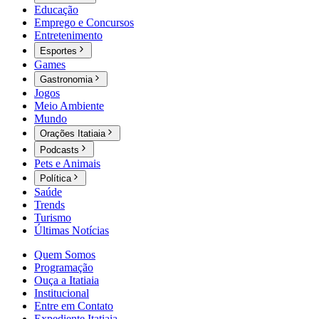
Educação
Emprego e Concursos
Entretenimento
Esportes
Games
Gastronomia
Jogos
Meio Ambiente
Mundo
Orações Itatiaia
Podcasts
Pets e Animais
Política
Saúde
Trends
Turismo
Últimas Notícias
Quem Somos
Programação
Ouça a Itatiaia
Institucional
Entre em Contato
Expediente Itatiaia