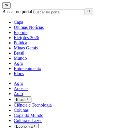
Buscar no portal
Capa
Últimas Notícias
Esporte
Eleições 2026
Política
Minas Gerais
Brasil
Mundo
Agro
Entretenimento
Eloos
Agro
Apostas
Auto
Brasil
Ciência e Tecnologia
Colunas
Copa do Mundo
Cultura e Lazer
Economia