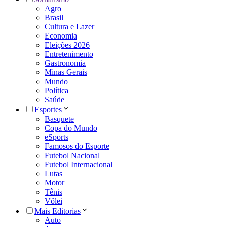
Agro
Brasil
Cultura e Lazer
Economia
Eleições 2026
Entretenimento
Gastronomia
Minas Gerais
Mundo
Política
Saúde
Esportes
Basquete
Copa do Mundo
eSports
Famosos do Esporte
Futebol Nacional
Futebol Internacional
Lutas
Motor
Tênis
Vôlei
Mais Editorias
Auto