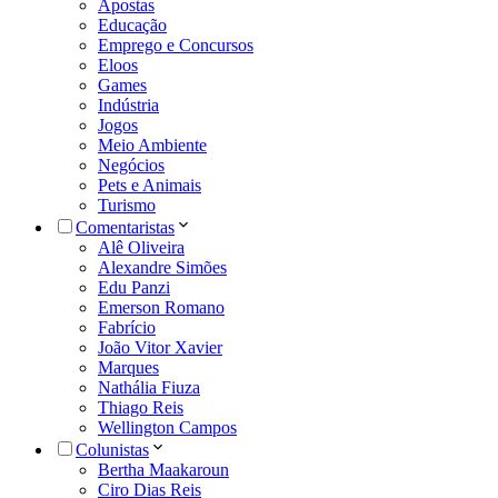
Apostas
Educação
Emprego e Concursos
Eloos
Games
Indústria
Jogos
Meio Ambiente
Negócios
Pets e Animais
Turismo
Comentaristas
Alê Oliveira
Alexandre Simões
Edu Panzi
Emerson Romano
Fabrício
João Vitor Xavier
Marques
Nathália Fiuza
Thiago Reis
Wellington Campos
Colunistas
Bertha Maakaroun
Ciro Dias Reis