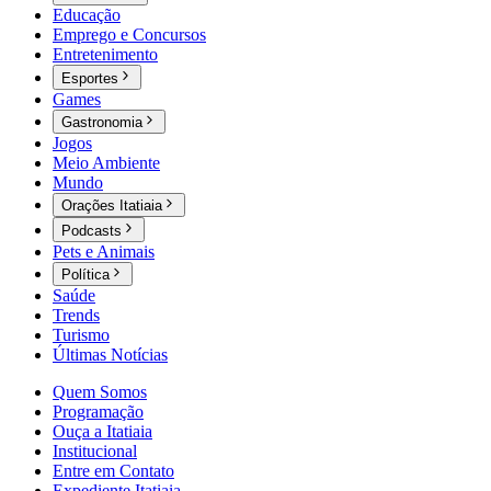
Educação
Emprego e Concursos
Entretenimento
Esportes
Games
Gastronomia
Jogos
Meio Ambiente
Mundo
Orações Itatiaia
Podcasts
Pets e Animais
Política
Saúde
Trends
Turismo
Últimas Notícias
Quem Somos
Programação
Ouça a Itatiaia
Institucional
Entre em Contato
Expediente Itatiaia