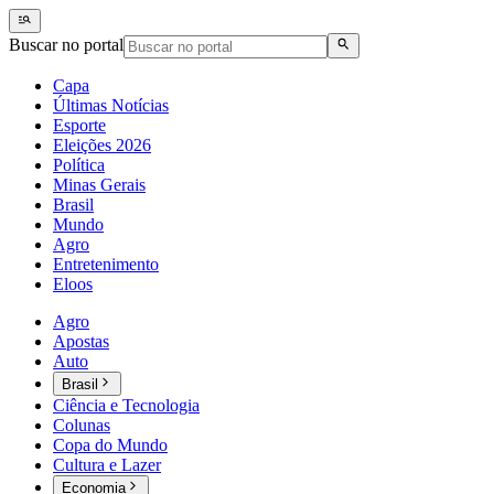
Buscar no portal
Capa
Últimas Notícias
Esporte
Eleições 2026
Política
Minas Gerais
Brasil
Mundo
Agro
Entretenimento
Eloos
Agro
Apostas
Auto
Brasil
Ciência e Tecnologia
Colunas
Copa do Mundo
Cultura e Lazer
Economia