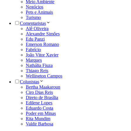
Meio Ambiente
Negócios
Pets e Animais
Turismo
Comentaristas
Alê Oliveira
Alexandre Simões
Edu Panzi
Emerson Romano
Fabrício
João Vitor Xavier
Marques
Nathália Fiuza
Thiago Reis
Wellington Campos
Colunistas
Bertha Maakaroun
Ciro Dias Reis
Direto de Brasília
Edilene Lopes
Eduardo Costa
Poder em Minas
Rita Mundim
Valdir Barbosa