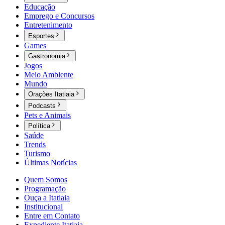
Educação
Emprego e Concursos
Entretenimento
Esportes
Games
Gastronomia
Jogos
Meio Ambiente
Mundo
Orações Itatiaia
Podcasts
Pets e Animais
Política
Saúde
Trends
Turismo
Últimas Notícias
Quem Somos
Programação
Ouça a Itatiaia
Institucional
Entre em Contato
Expediente Itatiaia