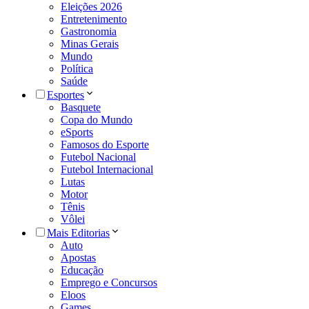
Eleições 2026
Entretenimento
Gastronomia
Minas Gerais
Mundo
Política
Saúde
Esportes
Basquete
Copa do Mundo
eSports
Famosos do Esporte
Futebol Nacional
Futebol Internacional
Lutas
Motor
Tênis
Vôlei
Mais Editorias
Auto
Apostas
Educação
Emprego e Concursos
Eloos
Games