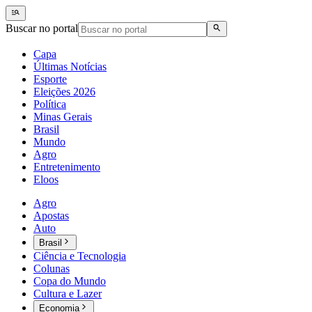
Buscar no portal
Capa
Últimas Notícias
Esporte
Eleições 2026
Política
Minas Gerais
Brasil
Mundo
Agro
Entretenimento
Eloos
Agro
Apostas
Auto
Brasil
Ciência e Tecnologia
Colunas
Copa do Mundo
Cultura e Lazer
Economia