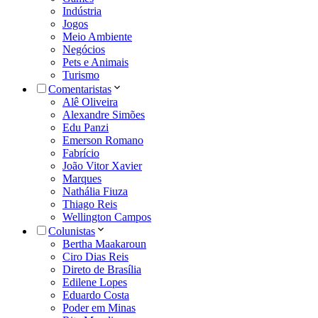
Indústria
Jogos
Meio Ambiente
Negócios
Pets e Animais
Turismo
Comentaristas
Alê Oliveira
Alexandre Simões
Edu Panzi
Emerson Romano
Fabrício
João Vitor Xavier
Marques
Nathália Fiuza
Thiago Reis
Wellington Campos
Colunistas
Bertha Maakaroun
Ciro Dias Reis
Direto de Brasília
Edilene Lopes
Eduardo Costa
Poder em Minas