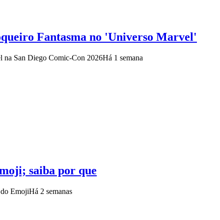
queiro Fantasma no 'Universo Marvel'
rvel na San Diego Comic-Con 2026
Há 1 semana
emoji; saiba por que
 do Emoji
Há 2 semanas