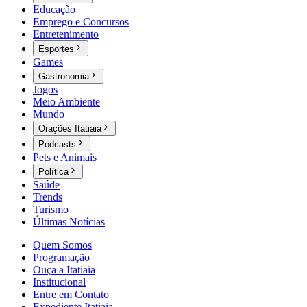
Educação
Emprego e Concursos
Entretenimento
Esportes
Games
Gastronomia
Jogos
Meio Ambiente
Mundo
Orações Itatiaia
Podcasts
Pets e Animais
Política
Saúde
Trends
Turismo
Últimas Notícias
Quem Somos
Programação
Ouça a Itatiaia
Institucional
Entre em Contato
Expediente Itatiaia