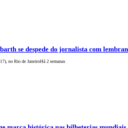
arth se despede do jornalista com lembran
17), no Rio de Janeiro
Há 2 semanas
e marca histórica nas bilheterias mundiais