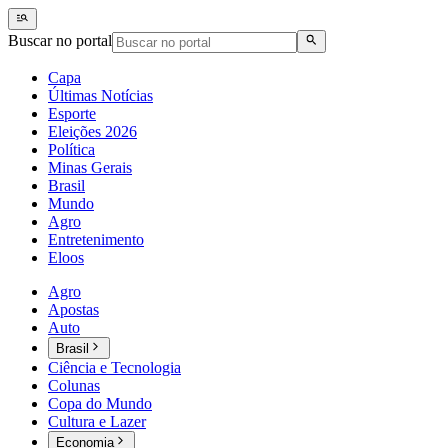
Buscar no portal
Capa
Últimas Notícias
Esporte
Eleições 2026
Política
Minas Gerais
Brasil
Mundo
Agro
Entretenimento
Eloos
Agro
Apostas
Auto
Brasil
Ciência e Tecnologia
Colunas
Copa do Mundo
Cultura e Lazer
Economia