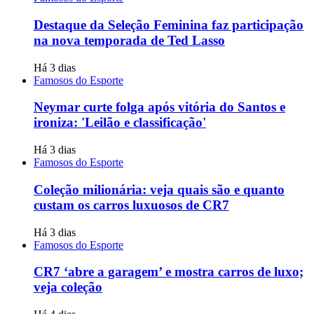
Destaque da Seleção Feminina faz participação
na nova temporada de Ted Lasso
Há 3 dias
Famosos do Esporte
Neymar curte folga após vitória do Santos e
ironiza: 'Leilão e classificação'
Há 3 dias
Famosos do Esporte
Coleção milionária: veja quais são e quanto
custam os carros luxuosos de CR7
Há 3 dias
Famosos do Esporte
CR7 ‘abre a garagem’ e mostra carros de luxo;
veja coleção