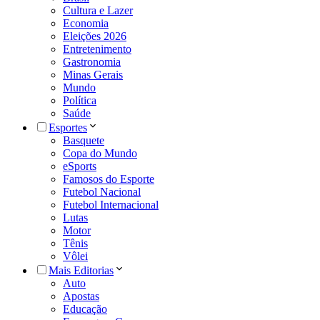
Cultura e Lazer
Economia
Eleições 2026
Entretenimento
Gastronomia
Minas Gerais
Mundo
Política
Saúde
Esportes
Basquete
Copa do Mundo
eSports
Famosos do Esporte
Futebol Nacional
Futebol Internacional
Lutas
Motor
Tênis
Vôlei
Mais Editorias
Auto
Apostas
Educação