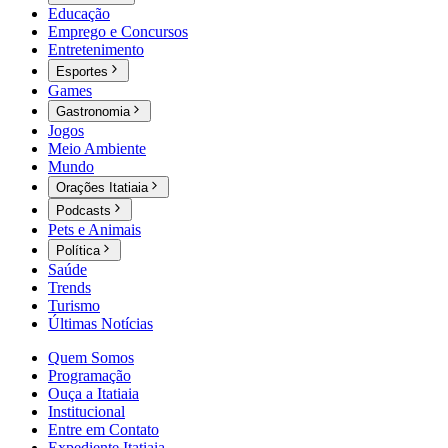
Educação
Emprego e Concursos
Entretenimento
Esportes
Games
Gastronomia
Jogos
Meio Ambiente
Mundo
Orações Itatiaia
Podcasts
Pets e Animais
Política
Saúde
Trends
Turismo
Últimas Notícias
Quem Somos
Programação
Ouça a Itatiaia
Institucional
Entre em Contato
Expediente Itatiaia