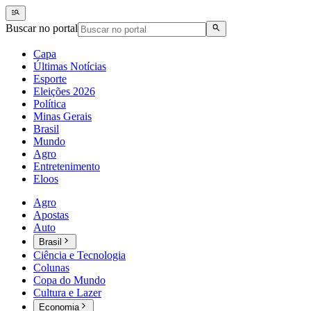
Buscar no portal
Capa
Últimas Notícias
Esporte
Eleições 2026
Política
Minas Gerais
Brasil
Mundo
Agro
Entretenimento
Eloos
Agro
Apostas
Auto
Brasil
Ciência e Tecnologia
Colunas
Copa do Mundo
Cultura e Lazer
Economia