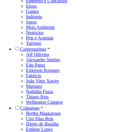
Emprego e Concursos
Eloos
Games
Indústria
Jogos
Meio Ambiente
Negócios
Pets e Animais
Turismo
Comentaristas
Alê Oliveira
Alexandre Simões
Edu Panzi
Emerson Romano
Fabrício
João Vitor Xavier
Marques
Nathália Fiuza
Thiago Reis
Wellington Campos
Colunistas
Bertha Maakaroun
Ciro Dias Reis
Direto de Brasília
Edilene Lopes