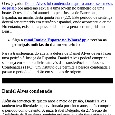
O ex-jogador
Daniel Alves foi condenado a quatro anos e seis meses
de prisão
por agressão sexual a uma jovem no banheiro de uma
boate. O resultado foi anunciado pela Justiça de Barcelona, na
Espanha, na manhã desta quinta-feira (22). Este período de sentença
deverá ser cumprido em território espanhol, onde aconteceu o crime.
No entanto, existe uma possibilidade de a pena ser cumprida no
Brasil.
Siga o
canal Itatiaia Esporte no WhatsApp
e receba as
principais notícias do dia no seu celular
Para a transferência do atleta, a defesa de Daniel Alves deverá fazer
uma petição à Justiça da Espanha. Daniel Alves poderá cumprir a
sentença em solo brasileiro através da Transferência de Pessoas
Condenadas (TPC), um instituto que permite a pessoa condenada a
passar o período de prisão em seu país de origem.
Daniel Alves condenado
Além da sentença de quatro anos e meio de prisão, Daniel Alves
também terá liberdade supervisionada por cinco anos, após cumprir
o período como detento. A juíza Isabel Delgado, da 21ª Seção de
Audiência de Barcelona, também ordenou que ele fique afastado da