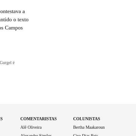
ontestava a
ntido o texto
 dos Campos
 Gurgel é
AS
COMENTARISTAS
COLUNISTAS
Alê Oliveira
Bertha Maakaroun
Alexandre Simões
Ciro Dias Reis