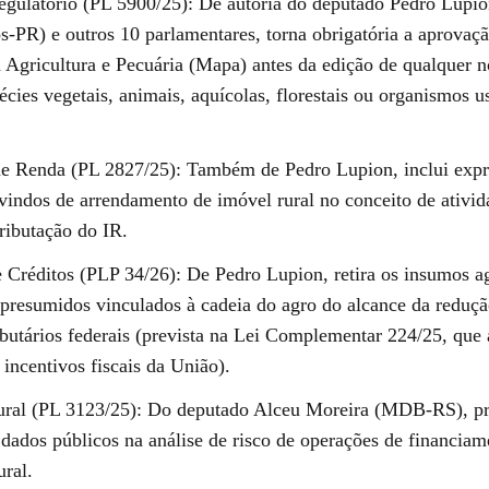
egulatório (PL 5900/25): De autoria do deputado Pedro Lupi
s-PR) e outros 10 parlamentares, torna obrigatória a aprovaç
a Agricultura e Pecuária (Mapa) antes da edição de qualquer 
écies vegetais, animais, aquícolas, florestais ou organismos u
e Renda (PL 2827/25): Também de Pedro Lupion, inclui exp
vindos de arrendamento de imóvel rural no conceito de ativid
tributação do IR.
 Créditos (PLP 34/26): De Pedro Lupion, retira os insumos a
 presumidos vinculados à cadeia do agro do alcance da reduçã
ibutários federais (prevista na Lei Complementar 224/25, que 
incentivos fiscais da União).
ral (PL 3123/25): Do deputado Alceu Moreira (MDB-RS), pr
 dados públicos na análise de risco de operações de financiam
ural.