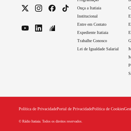
Ouça a Itatiaia
C
Institucional
E
Entre em Contato
E
Expediente Itatiaia
E
Trabalhe Conosco
G
Lei de Igualdade Salarial
M
M
P
S
Política de Privacidade
Portal de Privacidade
Política de Cookies
Ges
© Rádio Itatiaia. Todos os direitos reservados.