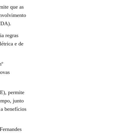
mite que as
envolvimento
FDA).
ia regras
étrica e de
nº
novas
E), permite
tempo, junto
a benefícios
 Fernandes