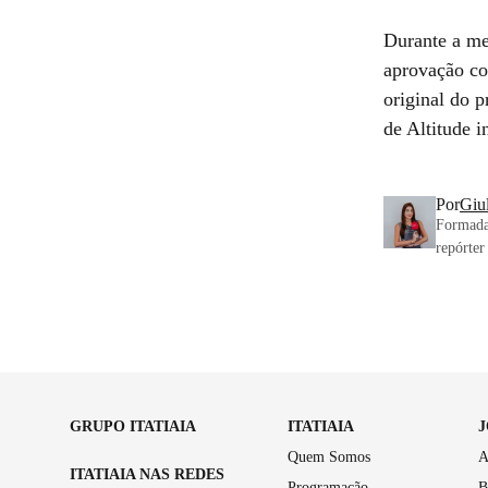
Durante a me
aprovação co
original do 
de Altitude 
Por
Giul
Formada 
repórter
GRUPO ITATIAIA
ITATIAIA
Quem Somos
A
ITATIAIA NAS REDES
Programação
B