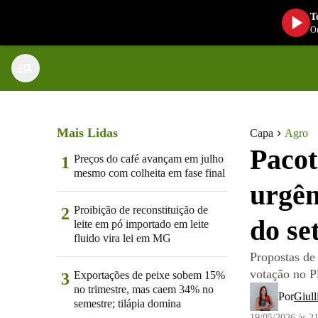
T
Ou
Mais Lidas
Capa
Agro
Pacot
Preços do café avançam em julho
1
mesmo com colheita em fase final
urgên
Proibição de reconstituição de
2
do se
leite em pó importado em leite
fluido vira lei em MG
Propostas de
votação no P
Exportações de peixe sobem 15%
3
no trimestre, mas caem 34% no
Por
Giull
semestre; tilápia domina
19/05/2026 às 2