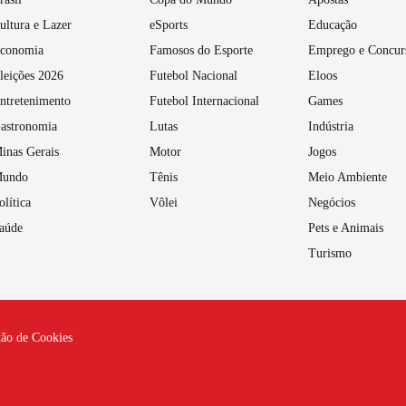
ultura e Lazer
eSports
Educação
conomia
Famosos do Esporte
Emprego e Concur
leições 2026
Futebol Nacional
Eloos
ntretenimento
Futebol Internacional
Games
astronomia
Lutas
Indústria
inas Gerais
Motor
Jogos
undo
Tênis
Meio Ambiente
olítica
Vôlei
Negócios
aúde
Pets e Animais
Turismo
tão de Cookies