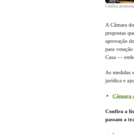
Confira proposta
A Câmara dos
propostas qu
aprovação do
para votação
Casa — embor
As medidas e
jurídica e aju
Câmara ap
Confira a li
passam a tr