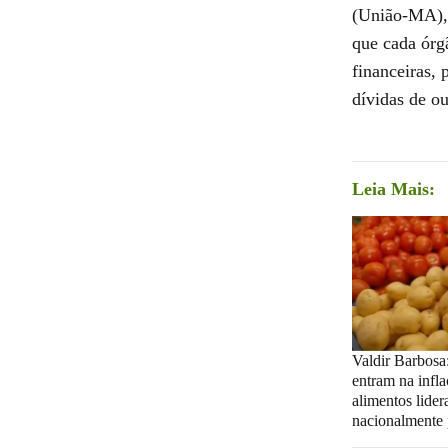
(União-MA),
que cada órgã
financeiras, 
dívidas de ou
Leia Mais:
Valdir Barbosa:
entram na infl
alimentos lider
nacionalmente