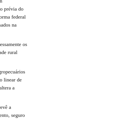
on
ão prévia do
norma federal
sados na
ressamente os
ade rural
gropecuários
o linear de
altera a
evê a
ento, seguro