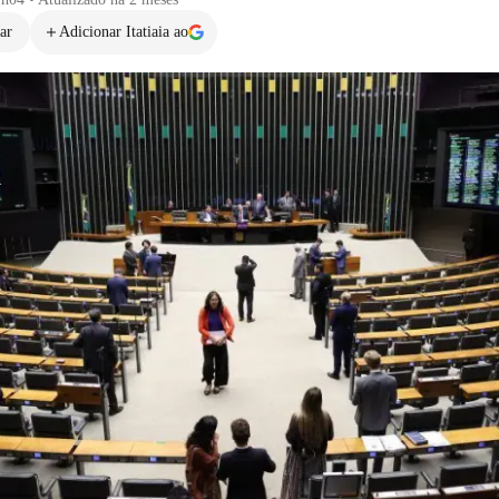
ar
Adicionar Itatiaia ao