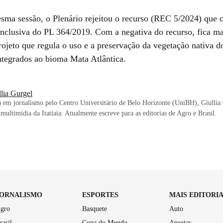
sma sessão, o Plenário rejeitou o recurso (REC 5/2024) que c
nclusiva do PL 364/2019. Com a negativa do recurso, fica ma
projeto que regula o uso e a preservação da vegetação nativa
integrados ao bioma Mata Atlântica.
lia Gurgel
em jornalismo pelo Centro Universitário de Belo Horizonte (UniBH), Giullia
 multimídia da Itatiaia. Atualmente escreve para as editorias de Agro e Brasil.
JORNALISMO
ESPORTES
MAIS EDITORI
gro
Basquete
Auto
rasil
Copa do Mundo
Apostas