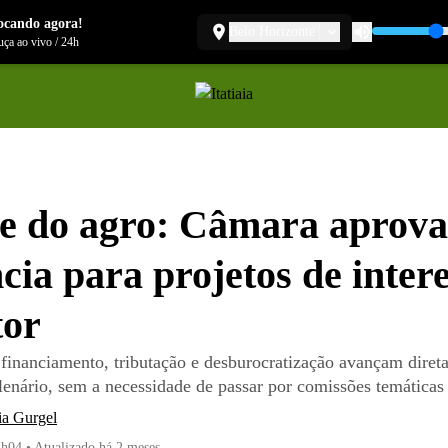
ocando agora!
Belo Horizonte
ça ao vivo
/
24h
e do agro: Câmara aprova
cia para projetos de inter
tor
 financiamento, tributação e desburocratização avançam diret
lenário, sem a necessidade de passar por comissões temáticas
ia Gurgel
1h04
•
Atualizado
há 2 meses