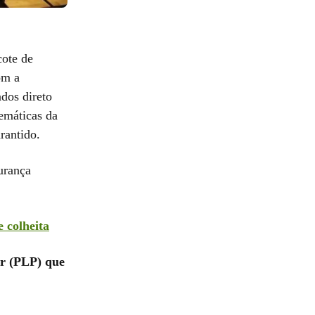
ote de
om a
dos direto
temáticas da
rantido.
urança
 colheita
ar (PLP) que