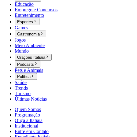
Educação
Emprego e Concursos
Entretenimento
Esportes
Games
Gastronomia
Jogos
Meio Ambiente
Mundo
Orações Itatiaia
Podcasts
Pets e Animais
Política
Saúde
Trends
Turismo
Últimas Notícias
Quem Somos
Programação
Ouça a Itatiaia
Institucional
Entre em Contato
Expediente Itatiaia