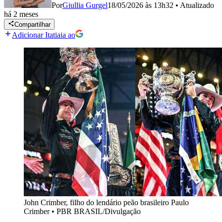
Por
Giullia Gurgel
18/05/2026 às 13h32
•
Atualizado
há 2 meses
Compartilhar
Adicionar Itatiaia ao
John Crimber, filho do lendário peão brasileiro Paulo
Crimber
•
PBR BRASIL/Divulgação