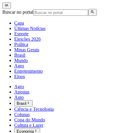
Buscar no portal
Capa
Últimas Notícias
Esporte
Eleições 2026
Política
Minas Gerais
Brasil
Mundo
Agro
Entretenimento
Eloos
Agro
Apostas
Auto
Brasil
Ciência e Tecnologia
Colunas
Copa do Mundo
Cultura e Lazer
Economia