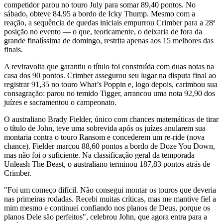
competidor parou no touro July para somar 89,40 pontos. No
sábado, obteve 84,95 a bordo de Icky Thump. Mesmo com a
reação, a sequência de quedas iniciais empurrou Crimber para a 28ª
posição no evento — o que, teoricamente, o deixaria de fora da
grande finalíssima de domingo, restrita apenas aos 15 melhores das
finais.
A reviravolta que garantiu o título foi construída com duas notas na
casa dos 90 pontos. Crimber assegurou seu lugar na disputa final ao
registrar 91,35 no touro What’s Poppin e, logo depois, carimbou sua
consagração: parou no temido Tigger, arrancou uma nota 92,90 dos
juízes e sacramentou o campeonato.
O australiano Brady Fielder, único com chances matemáticas de tirar
o título de John, teve uma sobrevida após os juízes anularem sua
montaria contra o touro Ransom e concederem um re-ride (nova
chance). Fielder marcou 88,60 pontos a bordo de Doze You Down,
mas não foi o suficiente. Na classificação geral da temporada
Unleash The Beast, o australiano terminou 187,83 pontos atrás de
Crimber.
"Foi um começo difícil. Não consegui montar os touros que deveria
nas primeiras rodadas. Recebi muitas críticas, mas me mantive fiel a
mim mesmo e continuei confiando nos planos de Deus, porque os
planos Dele são perfeitos", celebrou John, que agora entra para a