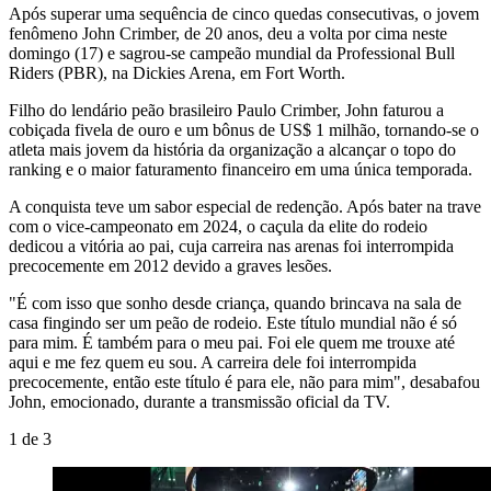
Após superar uma sequência de cinco quedas consecutivas, o jovem
fenômeno John Crimber, de 20 anos, deu a volta por cima neste
domingo (17) e sagrou-se campeão mundial da Professional Bull
Riders (PBR), na Dickies Arena, em Fort Worth.
Filho do lendário peão brasileiro Paulo Crimber, John faturou a
cobiçada fivela de ouro e um bônus de US$ 1 milhão, tornando-se o
atleta mais jovem da história da organização a alcançar o topo do
ranking e o maior faturamento financeiro em uma única temporada.
A conquista teve um sabor especial de redenção. Após bater na trave
com o vice-campeonato em 2024, o caçula da elite do rodeio
dedicou a vitória ao pai, cuja carreira nas arenas foi interrompida
precocemente em 2012 devido a graves lesões.
"É com isso que sonho desde criança, quando brincava na sala de
casa fingindo ser um peão de rodeio. Este título mundial não é só
para mim. É também para o meu pai. Foi ele quem me trouxe até
aqui e me fez quem eu sou. A carreira dele foi interrompida
precocemente, então este título é para ele, não para mim", desabafou
John, emocionado, durante a transmissão oficial da TV.
1
de
3