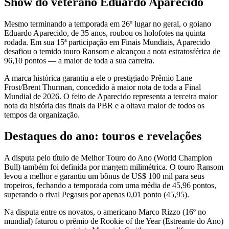
Show do veterano Eduardo Aparecido
Mesmo terminando a temporada em 26º lugar no geral, o goiano
Eduardo Aparecido, de 35 anos, roubou os holofotes na quinta
rodada. Em sua 15ª participação em Finais Mundiais, Aparecido
desafiou o temido touro Ransom e alcançou a nota estratosférica de
96,10 pontos — a maior de toda a sua carreira.
A marca histórica garantiu a ele o prestigiado Prêmio Lane
Frost/Brent Thurman, concedido à maior nota de toda a Final
Mundial de 2026. O feito de Aparecido representa a terceira maior
nota da história das finais da PBR e a oitava maior de todos os
tempos da organização.
Destaques do ano: touros e revelações
A disputa pelo título de Melhor Touro do Ano (World Champion
Bull) também foi definida por margem milimétrica. O touro Ransom
levou a melhor e garantiu um bônus de US$ 100 mil para seus
tropeiros, fechando a temporada com uma média de 45,96 pontos,
superando o rival Pegasus por apenas 0,01 ponto (45,95).
Na disputa entre os novatos, o americano Marco Rizzo (16º no
mundial) faturou o prêmio de Rookie of the Year (Estreante do Ano)