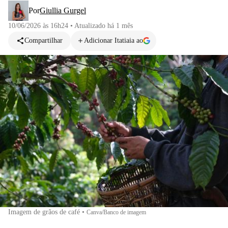
Por
Giullia Gurgel
10/06/2026 às 16h24
•
Atualizado
há 1 mês
Compartilhar
Adicionar Itatiaia ao
Imagem de grãos de café
•
Canva/Banco de imagem