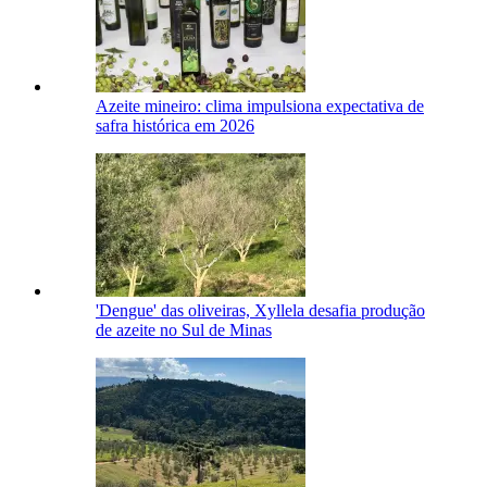
Azeite mineiro: clima impulsiona expectativa de
safra histórica em 2026
'Dengue' das oliveiras, Xyllela desafia produção
de azeite no Sul de Minas