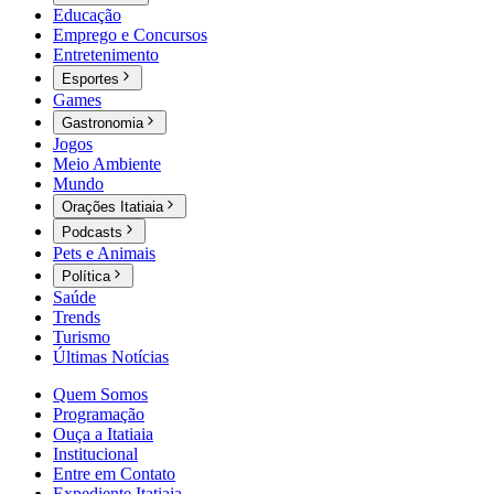
Educação
Emprego e Concursos
Entretenimento
Esportes
Games
Gastronomia
Jogos
Meio Ambiente
Mundo
Orações Itatiaia
Podcasts
Pets e Animais
Política
Saúde
Trends
Turismo
Últimas Notícias
Quem Somos
Programação
Ouça a Itatiaia
Institucional
Entre em Contato
Expediente Itatiaia