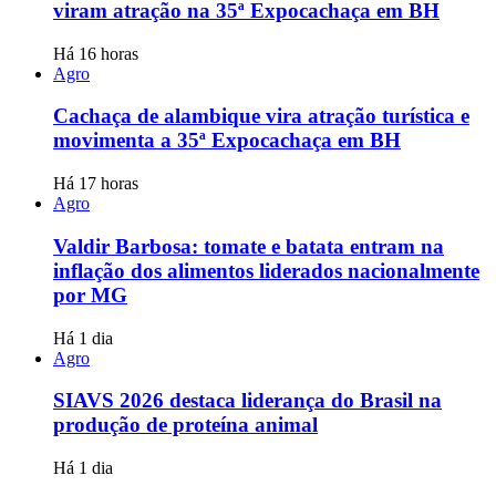
viram atração na 35ª Expocachaça em BH
Há 16 horas
Agro
Cachaça de alambique vira atração turística e
movimenta a 35ª Expocachaça em BH
Há 17 horas
Agro
Valdir Barbosa: tomate e batata entram na
inflação dos alimentos liderados nacionalmente
por MG
Há 1 dia
Agro
SIAVS 2026 destaca liderança do Brasil na
produção de proteína animal
Há 1 dia