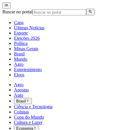
Buscar no portal
Capa
Últimas Notícias
Esporte
Eleições 2026
Política
Minas Gerais
Brasil
Mundo
Agro
Entretenimento
Eloos
Agro
Apostas
Auto
Brasil
Ciência e Tecnologia
Colunas
Copa do Mundo
Cultura e Lazer
Economia