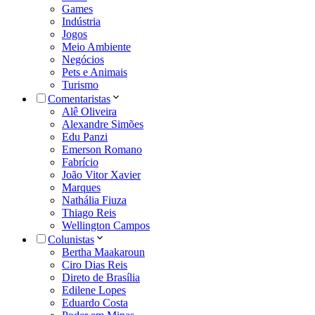
Games
Indústria
Jogos
Meio Ambiente
Negócios
Pets e Animais
Turismo
Comentaristas
Alê Oliveira
Alexandre Simões
Edu Panzi
Emerson Romano
Fabrício
João Vitor Xavier
Marques
Nathália Fiuza
Thiago Reis
Wellington Campos
Colunistas
Bertha Maakaroun
Ciro Dias Reis
Direto de Brasília
Edilene Lopes
Eduardo Costa