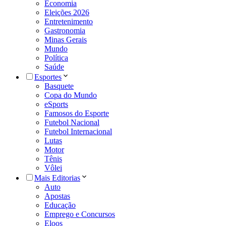
Economia
Eleições 2026
Entretenimento
Gastronomia
Minas Gerais
Mundo
Política
Saúde
Esportes
Basquete
Copa do Mundo
eSports
Famosos do Esporte
Futebol Nacional
Futebol Internacional
Lutas
Motor
Tênis
Vôlei
Mais Editorias
Auto
Apostas
Educação
Emprego e Concursos
Eloos