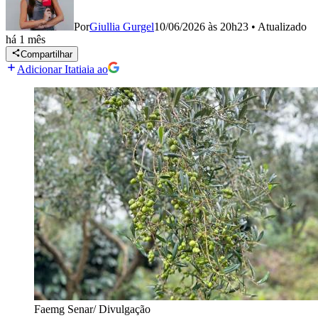
Por
Giullia Gurgel
10/06/2026 às 20h23
•
Atualizado
há 1 mês
Compartilhar
Adicionar Itatiaia ao
Faemg Senar/ Divulgação