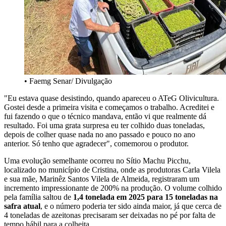
• Faemg Senar/ Divulgação
"Eu estava quase desistindo, quando apareceu o ATeG Olivicultura.
Gostei desde a primeira visita e começamos o trabalho. Acreditei e
fui fazendo o que o técnico mandava, então vi que realmente dá
resultado. Foi uma grata surpresa eu ter colhido duas toneladas,
depois de colher quase nada no ano passado e pouco no ano
anterior. Só tenho que agradecer", comemorou o produtor.
Uma evolução semelhante ocorreu no Sítio Machu Picchu,
localizado no município de Cristina, onde as produtoras Carla Vilela
e sua mãe, Marinêz Santos Vilela de Almeida, registraram um
incremento impressionante de 200% na produção. O volume colhido
pela família saltou de
1,4 tonelada em 2025 para 15 toneladas na
safra atual
, e o número poderia ter sido ainda maior, já que cerca de
4 toneladas de azeitonas precisaram ser deixadas no pé por falta de
tempo hábil para a colheita.