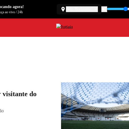
ocando agora!
Belo Horizonte
ça ao vivo
/
24h
 visitante do
dão