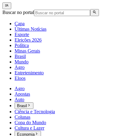
Buscar no portal
Capa
Últimas Notícias
Esporte
Eleições 2026
Política
Minas Gerais
Brasil
Mundo
Agro
Entretenimento
Eloos
Agro
Apostas
Auto
Brasil
Ciência e Tecnologia
Colunas
Copa do Mundo
Cultura e Lazer
Economia