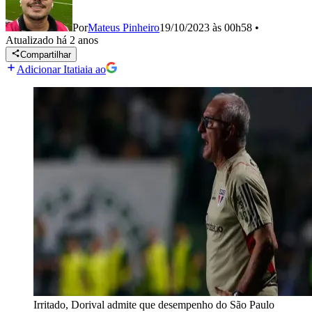
Por
Mateus Pinheiro
19/10/2023 às 00h58
•
Atualizado
há 2 anos
Compartilhar
Adicionar Itatiaia ao
Irritado, Dorival admite que desempenho do São Paulo