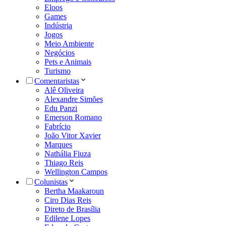
Eloos
Games
Indústria
Jogos
Meio Ambiente
Negócios
Pets e Animais
Turismo
Comentaristas
Alê Oliveira
Alexandre Simões
Edu Panzi
Emerson Romano
Fabrício
João Vitor Xavier
Marques
Nathália Fiuza
Thiago Reis
Wellington Campos
Colunistas
Bertha Maakaroun
Ciro Dias Reis
Direto de Brasília
Edilene Lopes