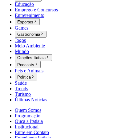
Educação
Emprego e Concursos
Entretenimento
Esportes
Games
Gastronomia
Jogos
Meio Ambiente
Mundo
Orações Itatiaia
Podcasts
Pets e Animais
Política
Saúde
Trends
Turismo
Últimas Notícias
Quem Somos
Programação
Ouça a Itatiaia
Institucional
Entre em Contato
Expediente Itatiaia