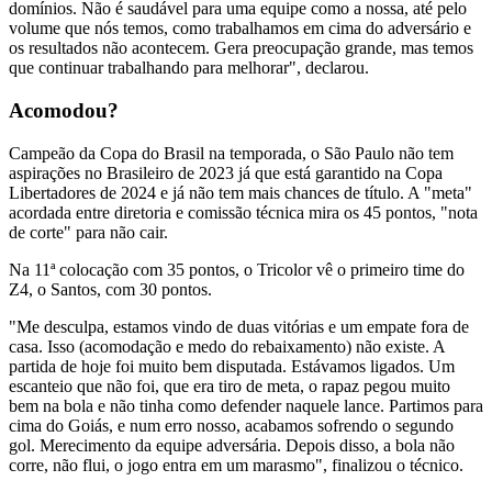
domínios. Não é saudável para uma equipe como a nossa, até pelo
volume que nós temos, como trabalhamos em cima do adversário e
os resultados não acontecem. Gera preocupação grande, mas temos
que continuar trabalhando para melhorar", declarou.
Acomodou?
Campeão da Copa do Brasil na temporada, o São Paulo não tem
aspirações no Brasileiro de 2023 já que está garantido na Copa
Libertadores de 2024 e já não tem mais chances de título. A "meta"
acordada entre diretoria e comissão técnica mira os 45 pontos, "nota
de corte" para não cair.
Na 11ª colocação com 35 pontos, o Tricolor vê o primeiro time do
Z4, o Santos, com 30 pontos.
"Me desculpa, estamos vindo de duas vitórias e um empate fora de
casa. Isso (acomodação e medo do rebaixamento) não existe. A
partida de hoje foi muito bem disputada. Estávamos ligados. Um
escanteio que não foi, que era tiro de meta, o rapaz pegou muito
bem na bola e não tinha como defender naquele lance. Partimos para
cima do Goiás, e num erro nosso, acabamos sofrendo o segundo
gol. Merecimento da equipe adversária. Depois disso, a bola não
corre, não flui, o jogo entra em um marasmo", finalizou o técnico.