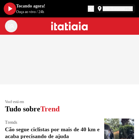
Tocando agora!
Belo Horizonte
Ouça ao vivo
/
24h
Você está em
Tudo sobre
Trend
Trends
Cão segue ciclistas por mais de 40 km e
acaba precisando de ajuda