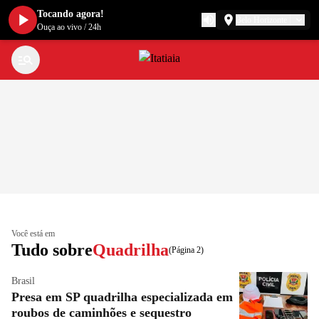
Tocando agora!
Belo Horizonte
Ouça ao vivo
/
24h
Você está em
Tudo sobre
Quadrilha
(Página 2)
Brasil
Presa em SP quadrilha especializada em
roubos de caminhões e sequestro