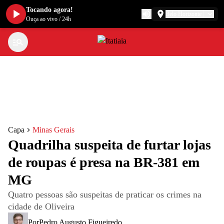
Tocando agora!
Belo Horizonte
Ouça ao vivo
/
24h
Capa
Minas Gerais
Quadrilha suspeita de furtar lojas
de roupas é presa na BR-381 em
MG
Quatro pessoas são suspeitas de praticar os crimes na
cidade de Oliveira
Por
Pedro Augusto Figueiredo