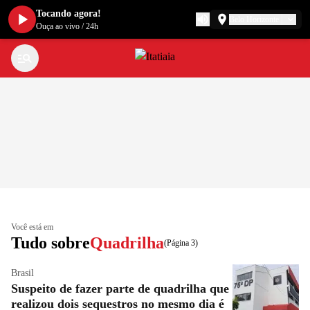
Tocando agora!
Belo Horizonte
Ouça ao vivo
/
24h
Você está em
Tudo sobre
Quadrilha
(Página 3)
Brasil
Suspeito de fazer parte de quadrilha que
realizou dois sequestros no mesmo dia é