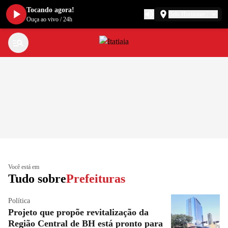
Tocando agora!
Belo Horizonte
Ouça ao vivo
/
24h
Você está em
Tudo sobre
Prefeituras
Política
Projeto que propõe revitalização da
Região Central de BH está pronto para