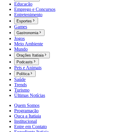
Educação
Emprego e Concursos
Entretenimento
Esportes
Games
Gastronomia
Jogos
Meio Ambiente
Mundo
Orações Itatiaia
Podcasts
Pets e Animais
Política
Saúde
Trends
Turismo
Últimas Notícias
Quem Somos
Programação
Ouça a Itatiaia
Institucional
Entre em Contato
Expediente Itatiaia