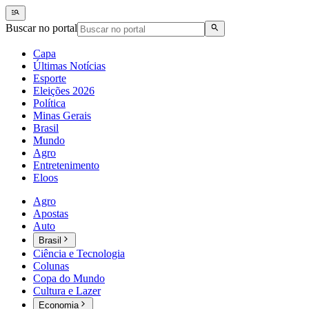
Buscar no portal
Capa
Últimas Notícias
Esporte
Eleições 2026
Política
Minas Gerais
Brasil
Mundo
Agro
Entretenimento
Eloos
Agro
Apostas
Auto
Brasil
Ciência e Tecnologia
Colunas
Copa do Mundo
Cultura e Lazer
Economia