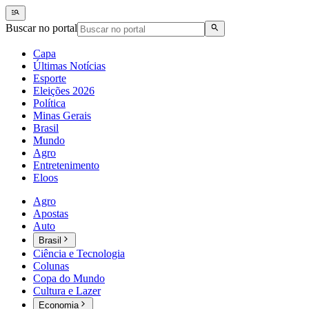
Buscar no portal
Capa
Últimas Notícias
Esporte
Eleições 2026
Política
Minas Gerais
Brasil
Mundo
Agro
Entretenimento
Eloos
Agro
Apostas
Auto
Brasil
Ciência e Tecnologia
Colunas
Copa do Mundo
Cultura e Lazer
Economia