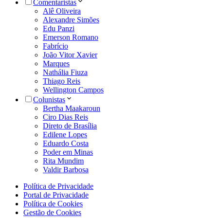
Comentaristas
Alê Oliveira
Alexandre Simões
Edu Panzi
Emerson Romano
Fabrício
João Vitor Xavier
Marques
Nathália Fiuza
Thiago Reis
Wellington Campos
Colunistas
Bertha Maakaroun
Ciro Dias Reis
Direto de Brasília
Edilene Lopes
Eduardo Costa
Poder em Minas
Rita Mundim
Valdir Barbosa
Política de Privacidade
Portal de Privacidade
Política de Cookies
Gestão de Cookies