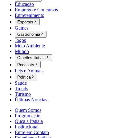
Educação
Emprego e Concursos
Entretenimento
Esportes
Games
Gastronomia
Jogos
Meio Ambiente
Mundo
Orações Itatiaia
Podcasts
Pets e Animais
Política
Saúde
Trends
Turismo
Últimas Notícias
Quem Somos
Programação
Ouça a Itatiaia
Institucional
Entre em Contato
Expediente Itatiaia