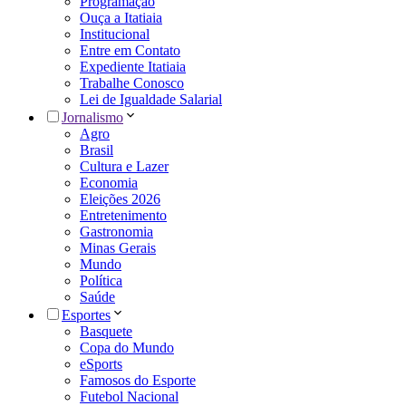
Programação
Ouça a Itatiaia
Institucional
Entre em Contato
Expediente Itatiaia
Trabalhe Conosco
Lei de Igualdade Salarial
Jornalismo
Agro
Brasil
Cultura e Lazer
Economia
Eleições 2026
Entretenimento
Gastronomia
Minas Gerais
Mundo
Política
Saúde
Esportes
Basquete
Copa do Mundo
eSports
Famosos do Esporte
Futebol Nacional