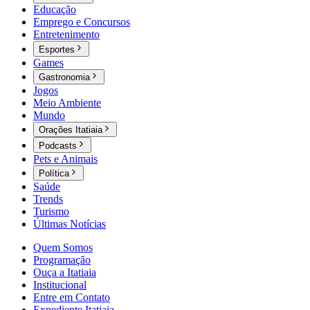
Educação
Emprego e Concursos
Entretenimento
Esportes
Games
Gastronomia
Jogos
Meio Ambiente
Mundo
Orações Itatiaia
Podcasts
Pets e Animais
Política
Saúde
Trends
Turismo
Últimas Notícias
Quem Somos
Programação
Ouça a Itatiaia
Institucional
Entre em Contato
Expediente Itatiaia