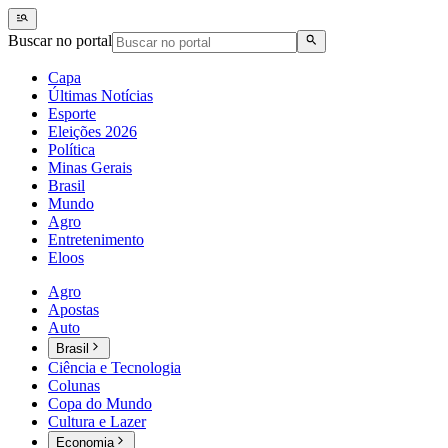
Buscar no portal
Capa
Últimas Notícias
Esporte
Eleições 2026
Política
Minas Gerais
Brasil
Mundo
Agro
Entretenimento
Eloos
Agro
Apostas
Auto
Brasil
Ciência e Tecnologia
Colunas
Copa do Mundo
Cultura e Lazer
Economia