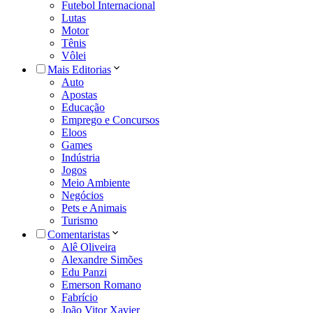
Futebol Internacional
Lutas
Motor
Tênis
Vôlei
Mais Editorias
Auto
Apostas
Educação
Emprego e Concursos
Eloos
Games
Indústria
Jogos
Meio Ambiente
Negócios
Pets e Animais
Turismo
Comentaristas
Alê Oliveira
Alexandre Simões
Edu Panzi
Emerson Romano
Fabrício
João Vitor Xavier