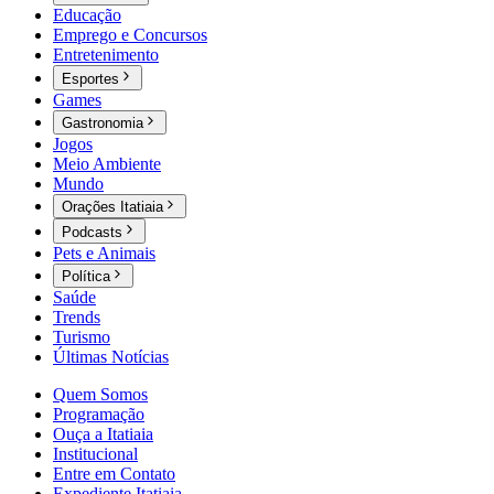
Educação
Emprego e Concursos
Entretenimento
Esportes
Games
Gastronomia
Jogos
Meio Ambiente
Mundo
Orações Itatiaia
Podcasts
Pets e Animais
Política
Saúde
Trends
Turismo
Últimas Notícias
Quem Somos
Programação
Ouça a Itatiaia
Institucional
Entre em Contato
Expediente Itatiaia