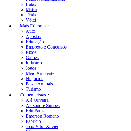
Lutas
Motor
Tênis
Vôlei
Mais Editorias
Auto
Apostas
Educação
Emprego e Concursos
Eloos
Games
Indústria
Jogos
Meio Ambiente
Negócios
Pets e Animais
Turismo
Comentaristas
Alê Oliveira
Alexandre Simões
Edu Panzi
Emerson Romano
Fabrício
João Vitor Xavier