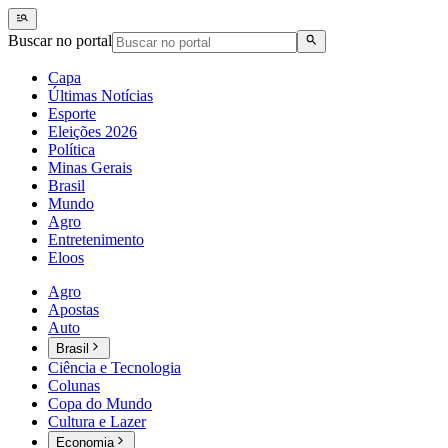
Buscar no portal
Capa
Últimas Notícias
Esporte
Eleições 2026
Política
Minas Gerais
Brasil
Mundo
Agro
Entretenimento
Eloos
Agro
Apostas
Auto
Brasil
Ciência e Tecnologia
Colunas
Copa do Mundo
Cultura e Lazer
Economia