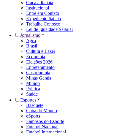
Ouça a Itatiaia
Institucional
Entre em Contato
Expediente Itatiaia
Trabalhe Conosco
Lei de Igualdade Salarial
Jornalismo
Agro
Brasil
Cultura e Lazer
Economia
Eleições 2026
Entretenimento
Gastronomia
Minas Gerais
Mundo
Política
Saúde
Esportes
Basquete
Copa do Mundo
eSports
Famosos do Esporte
Futebol Nacional
Futebol Internacional