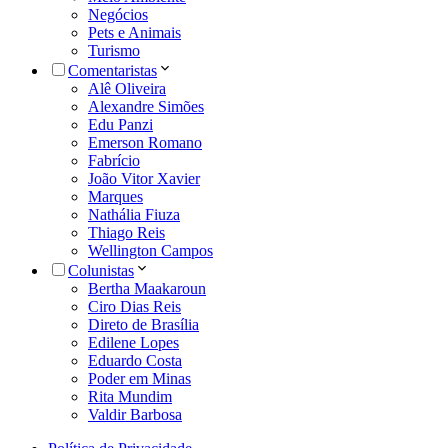
Negócios
Pets e Animais
Turismo
Comentaristas
Alê Oliveira
Alexandre Simões
Edu Panzi
Emerson Romano
Fabrício
João Vitor Xavier
Marques
Nathália Fiuza
Thiago Reis
Wellington Campos
Colunistas
Bertha Maakaroun
Ciro Dias Reis
Direto de Brasília
Edilene Lopes
Eduardo Costa
Poder em Minas
Rita Mundim
Valdir Barbosa