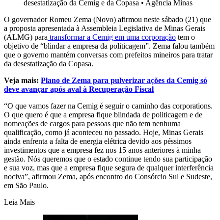
desestatização da Cemig e da Copasa
•
Agência Minas
O governador Romeu Zema (Novo) afirmou neste sábado (21) que
a proposta apresentada à Assembleia Legislativa de Minas Gerais
(ALMG) para
transformar a Cemig em uma corporação
tem o
objetivo de “blindar a empresa da politicagem”. Zema falou também
que o governo mantém conversas com prefeitos mineiros para tratar
da desestatização da Copasa.
Veja mais:
Plano de Zema para pulverizar ações da Cemig só
deve avançar após aval à Recuperação Fiscal
“O que vamos fazer na Cemig é seguir o caminho das corporations.
O que quero é que a empresa fique blindada de politicagem e de
nomeações de cargos para pessoas que não tem nenhuma
qualificação, como já aconteceu no passado. Hoje, Minas Gerais
ainda enfrenta a falta de energia elétrica devido aos péssimos
investimentos que a empresa fez nos 15 anos anteriores à minha
gestão. Nós queremos que o estado continue tendo sua participação
e sua voz, mas que a empresa fique segura de qualquer interferência
nociva”, afirmou Zema, após encontro do Consórcio Sul e Sudeste,
em São Paulo.
Leia Mais