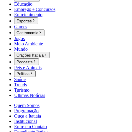
Educação
Emprego e Concursos
Entretenimento
Esportes
Games
Gastronomia
Jogos
Meio Ambiente
Mundo
Orações Itatiaia
Podcasts
Pets e Animais
Política
Saúde
Trends
Turismo
Últimas Notícias
Quem Somos
Programação
Ouça a Itatiaia
Institucional
Entre em Contato
Expediente Itatiaia