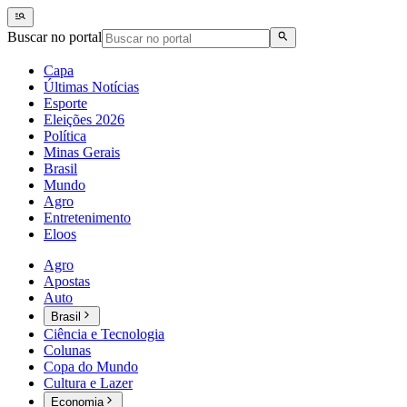
Buscar no portal
Capa
Últimas Notícias
Esporte
Eleições 2026
Política
Minas Gerais
Brasil
Mundo
Agro
Entretenimento
Eloos
Agro
Apostas
Auto
Brasil
Ciência e Tecnologia
Colunas
Copa do Mundo
Cultura e Lazer
Economia